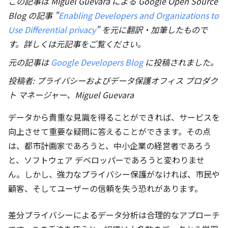
この記事は Miguel Guevara による Google Open Source
Blog の記事 "
Enabling Developers and Organizations to
Use Differential privacy
" を元に翻訳・加筆したもので
す。詳しくは元記事をご覧ください。
元の記事は
Google Developers Blog
に投稿されました。
投稿者: プライバシーおよびデータ保護オフィス プロダク
ト マネージャー、Miguel Guevara
データから貴重な見識を得ることができれば、サービスを
向上させて重要な疑問に答えることができます。その点
は、都市計画家であろうと、中小企業の経営者であろう
と、ソフトウェア デベロッパーであろうと変わりませ
ん。しかし、強力なプライバシー保護がなければ、市民や
顧客、そしてユーザーの信頼を失う恐れがあります。
差分プライバシーによるデータ分析は合理的なアプローチ