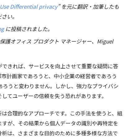
Use Differential privacy
" を元に翻訳・加筆したも
ださい。
og
に投稿されました。
護オフィス プロダクト マネージャー、Miguel
ができれば、サービスを向上させて重要な疑問に答
都市計画家であろうと、中小企業の経営者であろう
であろうと変わりません。しかし、強力なプライバシ
そしてユーザーの信頼を失う恐れがあります。
析は合理的なアプローチです。この手法を使うと、組
ますが、その結果から個人データの識別や再特定を
分析は、さまざまな目的のために多種多様な方法で