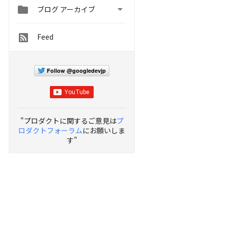


ブログ アーカイブ
Feed
Follow @googledevjp
"プロダクトに関するご意見は
プ
ロダクトフォーラム
にお願いしま
す"