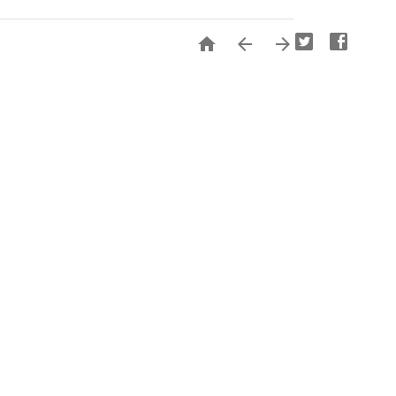


