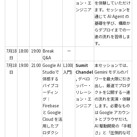
ョン・エ
を体験していただけ
ンジニア
ます。セッションを
通じて AI Agent の
基礎を学び、構築か
らデプロイまでの一
連の流れを習得しま
す。
7月18
18:00
19:00
Break 
ー
日
Q&A
7月18
19:00
21:00
Google AI 
L100(
Sumit 
本セッションでは、
日
Studioで
入門)
Chandel
Gemini モデルのパ
体感する
,
 デベロ
ワーを最大限に引き
バイブコ
ッパー・
出し、最速でプロダ
ーディン
リレーシ
クトを公開する一連
グ：
ョン・エ
の流れを実演・体験
Firebase 
ンジニア
します。必要なもの
と Google 
は Google アカウン
Cloud を活
トとブラウザだけ。
用したプ
AI 駆動開発の「手軽
ロダクシ
さ」と「圧倒的な可