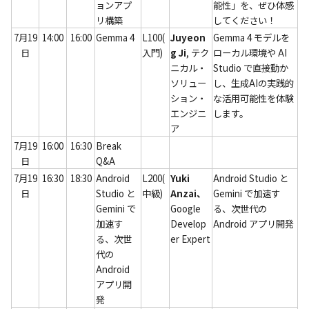
ョンアプ
能性」を、ぜひ体感
リ構築
してください！
7月19
14:00
16:00
Gemma 4
L100(
Juyeon
Gemma 4 モデルを
日
入門)
g Ji
, テク
ローカル環境や AI 
ニカル・
Studio で直接動か
ソリュー
し、生成AIの実践的
ション・
な活用可能性を体験
エンジニ
します。
ア
7月19
16:00
16:30
Break 
日
Q&A
7月19
16:30
18:30
Android 
L200(
Yuki 
Android Studio と 
日
Studio と 
中級)
Anzai、
Gemini で加速す
Gemini で
Google 
る、次世代の 
加速す
Develop
Android アプリ開発
る、次世
er Expert
代の 
Android 
アプリ開
発