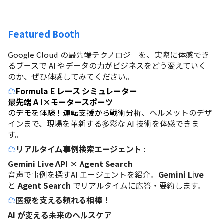
Featured Booth 
Google Cloud の最先端テクノロジーを、実際に体感でき
るブースで AI やデータの力がビジネスをどう変えていく
のか、ぜひ体感してみてください。
☁️
Formula E レース シミュレーター
最先端 A I×モータースポーツ
のデモを体験！運転支援から戦術分
析、ヘルメットのデザ
インまで、現場を革新する多彩な AI 技術を体感できま
す。
☁️
リアルタイム事例検索エージェント :
Gemini Live API × Agent Search
音声で事例を探すAI エージェントを紹介。
Gemini Live
と 
Agent Search
 でリアルタイムに応答・要約します。
☁️
医療を支える頼れる相棒！
AI が変える未来のヘルスケア