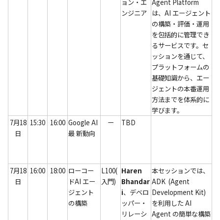
ョン・エ
Agent Platform 
ンジニア
は、AI エージェント
の構築・評価・運用
を包括的に管理でき
るサービスです。セ
ッションを通じて、
プラットフォームの
基礎知識から、エー
ジェントの本番運用
方法までを体系的に
学びます。
7月18
15:30
16:00
Google AI
ー
TBD
日
最 新動向
7月18
16:00
18:00
ローコー
L100(
Haren 
本セッションでは、
日
ドAI エー
入門)
Bhandar
ADK  (Agent 
ジェント
i
、デベロ
Development Kit) 
の構築
ッパー・
を利用した AI 
リレーシ
Agent の簡単な構築