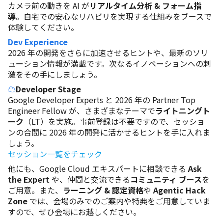
カメラ前の動きを AI が
リアルタイム分析 & フォーム指
導
。自宅での安心なリハビリを実現する仕組みをブースで
体験してください。
Dev Experience 
2026 年の開発をさらに加速させるヒントや、最新のソリ
ューション情報が満載です。次なるイノベーションへの刺
激をその手にしましょう。
☁️
Developer Stage
Google Developer Experts と 2026 年の Partner Top 
Engineer Fellow が、さまざまなテーマで
ライトニングト
ーク
（LT）を実施。事前登録は不要ですので、セッショ
ンの合間に 2026 年の開発に活かせるヒントを手に入れま
セッション一覧をチェック
他にも、Google Cloud エキスパートに相談できる 
Ask 
the Expert
 や、仲間と交流できる
コミュニティ ブース
を
ご用意。また、
ラーニング & 認定資格
や 
Agentic Hack 
Zone 
では、会場のみでのご案内や特典をご用意していま
すので、ぜひ会場にお越しください。