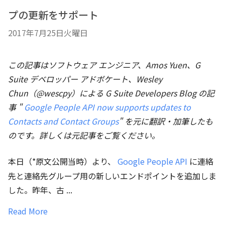
プの更新をサポート
2017年7月25日火曜日
この記事はソフトウェア エンジニア、Amos Yuen、G
Suite デベロッパー アドボケート、Wesley
Chun（@wescpy）による G Suite Developers Blog の記
事 "
Google People API now supports updates to
Contacts and Contact Groups
" を元に翻訳・加筆したも
のです。詳しくは元記事をご覧ください。
本日（*原文公開当時）より、
Google People API
に連絡
先と連絡先グループ用の新しいエンドポイントを追加しま
した。昨年、古 ...
Read More