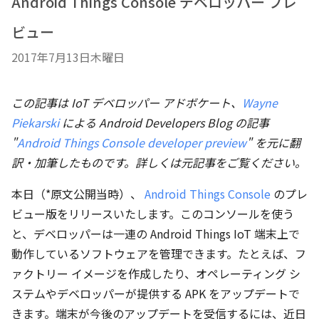
Android Things Console デベロッパー プレ
ビュー
2017年7月13日木曜日
この記事は
IoT デベロッパー アドボケート、
Wayne
Piekarski
による Android Developers Blog の記事
"
Android Things Console developer preview
" を元に翻
訳・加筆したものです。詳しくは元記事をご覧ください。
本日（*原文公開当時）、
Android Things Console
のプレ
ビュー版をリリースいたします。このコンソールを使う
と、デベロッパーは一連の Android Things IoT 端末上で
動作しているソフトウェアを管理できます。たとえば、フ
ァクトリー イメージを作成したり、オペレーティング シ
ステムやデベロッパーが提供する APK をアップデートで
きます。端末が今後のアップデートを受信するには、近日