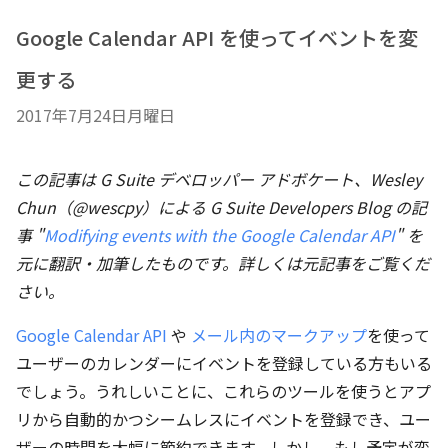
Google Calendar API を使ってイベントを変
更する
2017年7月24日月曜日
この記事は G Suite デベロッパー アドボケート、Wesley
Chun（@wescpy）
による G Suite Developers Blog の記
事 "
Modifying events with the Google Calendar API
" を
元に翻訳・加筆したものです。詳しくは元記事をご覧くだ
さい。
Google Calendar API
や
メール内のマークアップ
を使って
ユーザーのカレンダーにイベントを登録している方もいる
でしょう。うれしいことに、これらのツールを使うとアプ
リから自動的かつシームレスにイベントを登録でき、ユー
ザーの時間を大幅に節約できます。しかし、もし予定が変