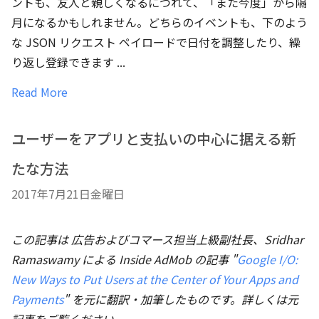
ントも、友人と親しくなるにつれて、「また今度」から隔
月になるかもしれません。どちらのイベントも、下のよう
な JSON リクエスト ペイロードで日付を調整したり、繰
り返し登録できます ...
Read More
ユーザーをアプリと支払いの中心に据える新
たな方法
2017年7月21日金曜日
この記事は 広告およびコマース担当上級副社長、Sridhar
Ramaswamy
による Inside AdMob の記事 "
Google I/O:
New Ways to Put Users at the Center of Your Apps and
Payments
" を元に翻訳・加筆したものです。詳しくは元