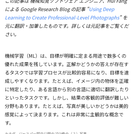
この記事は 機械知覚ソフトウェア エンジニア、Hui Fang
による Google Research Blog の記事 "
Using Deep
Learning to Create Professional-Level Photographs
" を
元に翻訳・加筆したものです。詳しくは元記事をご覧くだ
さい。
機械学習（ML）は、目標が明確に定まる用途で数多くの
優れた成果を残しています。正解かどうかの答えが存在す
るタスクでは学習プロセスが比較的容易になり、目標を達
成しやすくなります。たとえば、イメージ内の物体を正確
に特定したり、ある言語から別の言語に適切に翻訳したり
といったタスクです。しかし、結果の客観的評価が難しい
分野もあります。たとえば、写真が美しいかどうかは美的
感覚によって決まります。これは非常に主観的な概念で
す。
カナダ、ジャスパー国立公園のプロ級の（？）写真