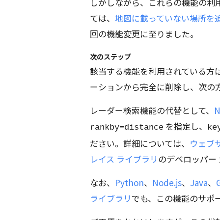
しかしながら、これらの機能の利
ては、
地図に載っていない場所を
回の機能変更に至りました。
次のステップ
該当する機能を利用されている方は、
ーションから完全に削除し、次の
レーダー検索機能の代替として、
N
を指定し、
rankby=distance
ke
ださい。詳細については、
ウェブ
レイス ライブラリ
のデベロッパー
なお、
Python
、
Node.js
、
Java
、
ライブラリ
でも、この機能のサポ