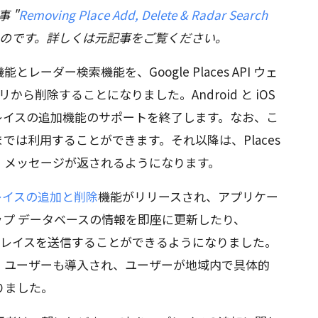
事 "
Removing Place Add, Delete & Radar Search
ものです。詳しくは元記事をご覧ください。
ーダー検索機能を、Google Places API ウェ
ブラリから削除することになりました。Android と iOS
I でも、プレイスの追加機能のサポートを終了します。なお、こ
0 日までは利用することができます。それ以降は、Places
ー メッセージが返されるようになります。
レイスの追加と削除
機能がリリースされ、アプリケー
 マップ データベースの情報を即座に更新したり、
しいプレイスを送信することができるようになりました。
、ユーザーも導入され、ユーザーが地域内で具体的
りました。