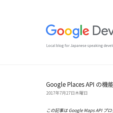
Local blog for Japanese speaking deve
Google Places AP
2017年7月27日木曜日
この記事は Google Maps API プ