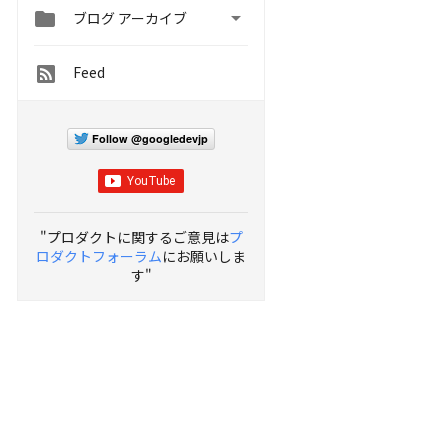


ブログ アーカイブ
Feed
Follow @googledevjp
"プロダクトに関するご意見は
プ
ロダクトフォーラム
にお願いしま
す"