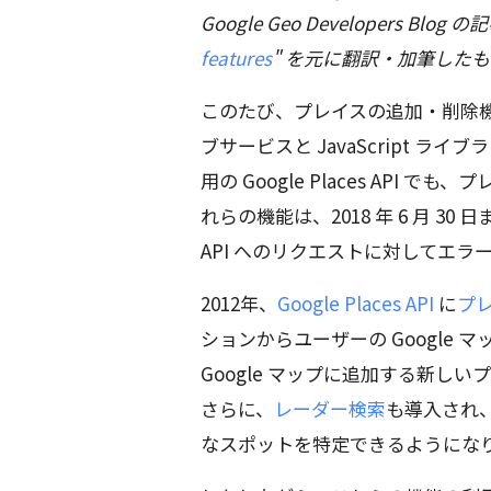
Google Geo Developers Blog の記
features
" を元に翻訳・加筆した
このたび、プレイスの追加・削除機能とレ
ブサービスと JavaScript ライ
用の Google Places AP
れらの機能は、2018 年 6 月 3
API へのリクエストに対してエラ
2012年、
Google Places API
に
プ
ションからユーザーの Google
Google マップに追加する新
さらに、
レーダー検索
も導入され
なスポットを特定できるようにな