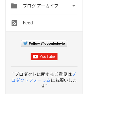


ブログ アーカイブ
Feed
Follow @googledevjp
"プロダクトに関するご意見は
プ
ロダクトフォーラム
にお願いしま
す"