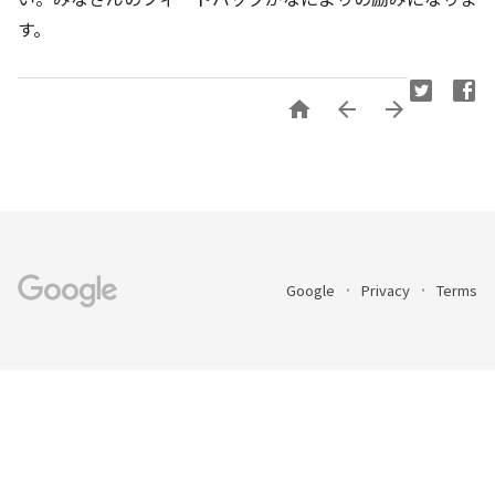
す。



Google
Privacy
Terms