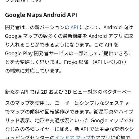
Google Maps Android API
開発者はこの新バージョンの
API
によって、Android 向け
Google マップの数多くの最新機能を Android アプリに取
り入れることができるようになります。この API を
Google Play 開発者サービスの一部としてご提供できるこ
とを大変嬉しく思います。Froyo 以降 （API レベル8+）
の端末に対応しています。
新たな API では
2D および 3D ビュー
対応の
ベクターベー
スのマップ
を使用し、ユーザーはシンプルなジェスチャー
でマップの
傾斜や回転
操作ができます。衛星写真やハイブ
リッド表示、地形や交通状況といった Google マップでお
なじみの各種レイヤーに加え、新 API では主要な空港やシ
ョッピングセンターの
インドア マップ
もアプリに追加で