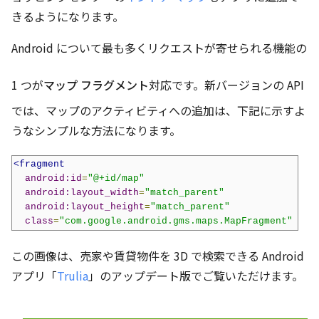
きるようになります。
Android について最も多くリクエストが寄せられる機能の
1 つが
マップ フラグメント
対応です。新バージョンの API
では、マップのアクティビティへの追加は、下記に示すよ
うなシンプルな方法になります。
<fragment
android:id
=
"@+id/map"
android:layout_width
=
"match_parent"
android:layout_height
=
"match_parent"
class
=
"com.google.android.gms.maps.MapFragment"
/>
この画像は、売家や賃貸物件を 3D で検索できる Android
アプリ「
Trulia
」のアップデート版でご覧いただけます。