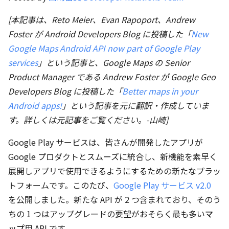
[本記事は、Reto Meier、Evan Rapoport、Andrew
Foster が Android Developers Blog に投稿した「
New
Google Maps Android API now part of Google Play
services
」という記事と、Google Maps の Senior
Product Manager である Andrew Foster が Google Geo
Developers Blog に投稿した「
Better maps in your
Android apps!
」という記事を元に翻訳・作成していま
す。詳しくは元記事をご覧ください。-山崎]
Google Play サービスは、皆さんが開発したアプリが
Google プロダクトとスムーズに統合し、新機能を素早く
展開しアプリで使用できるようにするための新たなプラッ
トフォームです。このたび、
Google Play サービス v2.0
を公開しました。新たな API が 2 つ含まれており、そのう
ちの 1 つはアップグレードの要望がおそらく最も多い
マ
ップ
用 API です。