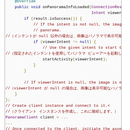
@Override
public
void
 onPanoramaInfoLoaded
(
ConnectionResult
Intent
 viewerInt
if
(
result
.
isSuccess
())
{
// If the intent is not null, the image c
// panorama.
//（インテントが null 以外の場合は、画像はパノラマで表示可能で
if
(
viewerIntent 
!=
null
)
{
// Use the given intent to start the 
//（指定されたインテントを使用してパノラマ ビューアーを起動します
                startActivity
(
viewerIntent
);
}
}
// If viewerIntent is null, the image is not 
//（viewerIntent が null の場合は、画像は表示可能なパノラ
}
};
// Create client instance and connect to it.<
//（クライアント インスタンスを作成し、これに接続します。）
PanoramaClient
 client 
=
...
...
// Once connected to the client, initiate the asynchr