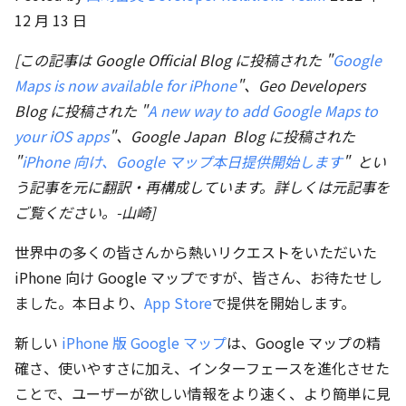
12 月 13 日
[この記事は Google Official Blog に投稿された "
Google
Maps is now available for iPhone
"、Geo Developers
Blog に投稿された "
A new way to add Google Maps to
your iOS apps
"、Google Japan Blog に投稿された
"
iPhone 向け、Google マップ本日提供開始します
" とい
う記事を元に翻訳・再構成しています。詳しくは元記事を
ご覧ください。-山崎]
世界中の多くの皆さんから熱いリクエストをいただいた
iPhone 向け Google マップですが、皆さん、お待たせし
ました。本日より、
App Store
で提供を開始します。
新しい
iPhone 版 Google マップ
は、Google マップの精
確さ、使いやすさに加え、インターフェースを進化させた
ことで、ユーザーが欲しい情報をより速く、より簡単に見