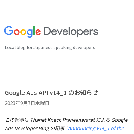
Local blog for Japanese speaking developers
Google Ads API v14_1 のお知らせ
2023年9月7日木曜日
この記事は Thanet Knack Praneenararat による Google
Ads Developer Blog の記事 "
Announcing v14_1 of the