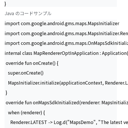
}
Java のコードサンプル
import com.google.android.gms.maps.MapsInitializer
import com.google.android.gms.maps.MapsInitializer.Ren
import com.google.android.gms.maps.OnMapsSdkInitiali
internal class MapRendererOptInApplication : Application
 override fun onCreate() {
   super.onCreate()
   MapsInitializer.initialize(applicationContext, Renderer.
 }
 override fun onMapsSdkInitialized(renderer: MapsInitializ
   when (renderer) {
     Renderer.LATEST -> Log.d("MapsDemo", "The latest ver