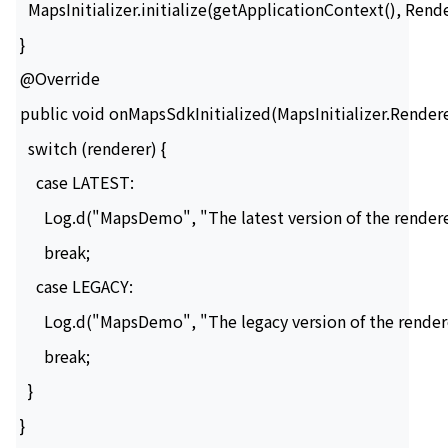
   MapsInitializer.initialize(getApplicationContext(), Rend
 }
 @Override
 public void onMapsSdkInitialized(MapsInitializer.Rendere
   switch (renderer) {
     case LATEST:
       Log.d("MapsDemo", "The latest version of the rendere
       break;
     case LEGACY:
       Log.d("MapsDemo", "The legacy version of the rendere
       break;
   }
 }