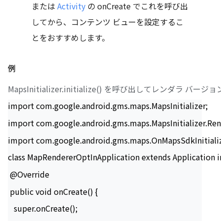
または
Activity
の onCreate でこれを呼び出
してから、コンテンツ ビューを設定するこ
とをおすすめします。
例
MapsInitializer.initialize() を呼び出して
import com.google.android.gms.maps.MapsInitializer;
import com.google.android.gms.maps.MapsInitializer.Ren
import com.google.android.gms.maps.OnMapsSdkInitiali
class MapRendererOptInApplication extends Application 
 @Override
 public void onCreate() {
   super.onCreate();