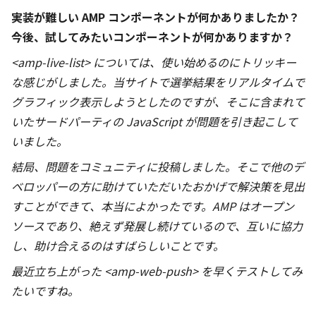
実装が難しい AMP コンポーネントが何かありましたか？
今後、試してみたいコンポーネントが何かありますか？
<amp-live-list> については、使い始めるのにトリッキー
な感じがしました。当サイトで選挙結果をリアルタイムで
グラフィック表示しようとしたのですが、そこに含まれて
いたサードパーティの JavaScript が問題を引き起こして
いました。
結局、問題をコミュニティに投稿しました。そこで他のデ
ベロッパーの方に助けていただいたおかげで解決策を見出
すことができて、本当によかったです。AMP はオープン
ソースであり、絶えず発展し続けているので、互いに協力
し、助け合えるのはすばらしいことです。
最近立ち上がった <amp-web-push> を早くテストしてみ
たいですね。