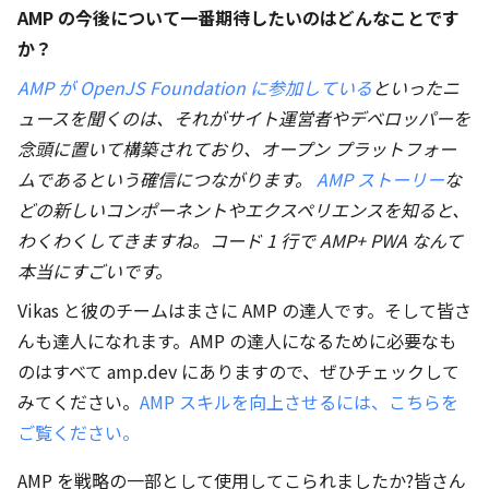
AMP の今後について一番期待したいのはどんなことです
か？
AMP が OpenJS Foundation に参加している
といったニ
ュースを聞くのは、それがサイト運営者やデベロッパーを
念頭に置いて構築されており、オープン プラットフォー
ムであるという確信につながります。
AMP ストーリー
な
どの新しいコンポーネントやエクスペリエンスを知ると、
わくわくしてきますね。コード 1 行で AMP+ PWA なんて
本当にすごいです。
Vikas と彼のチームはまさに AMP の達人です。そして皆さ
んも達人になれます。AMP の達人になるために必要なも
のはすべて amp.dev にありますので、ぜひチェックして
みてください。
AMP スキルを向上させるには、こちらを
ご覧ください。
AMP を戦略の一部として使用してこられましたか?皆さん