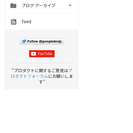


ブログ アーカイブ
Feed
Follow @googledevjp
"プロダクトに関するご意見は
プ
ロダクトフォーラム
にお願いしま
す"