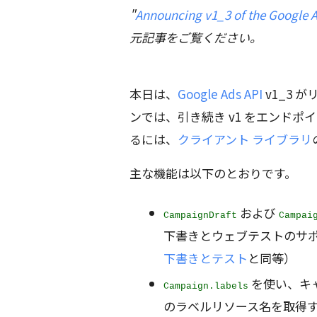
"
Announcing v1_3 of the Google 
元記事をご覧ください。
本日は、
Google Ads API
v1_3
ンでは、引き続き v1 をエンドポ
るには、
クライアント ライブラリ
主な機能は以下のとおりです。
および
CampaignDraft
Campai
下書きとウェブテストのサポート
下書きとテスト
と同等）
を使い、キ
Campaign.labels
のラベルリソース名を取得