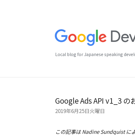
Local blog for Japanese speaking deve
Google Ads API v1_3
2019年6月25日火曜日
この記事は Nadine Sundquist による