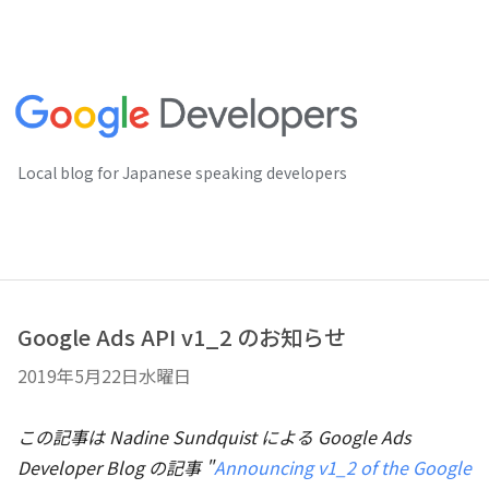
Local blog for Japanese speaking developers
Google Ads API v1_2 のお知らせ
2019年5月22日水曜日
この記事は Nadine Sundquist による Google Ads
Developer Blog の記事 "
Announcing v1_2 of the Google