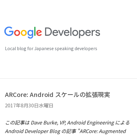
Local blog for Japanese speaking developers
ARCore: Android スケールの拡張現実
2017年8月30日水曜日
この記事は Dave Burke, VP, Android Engineering による
Android Developer Blog の記事 "ARCore: Augmented