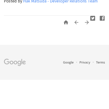
Posted by
Hak Matsuda - Developer Relations Team



Google
Privacy
Terms