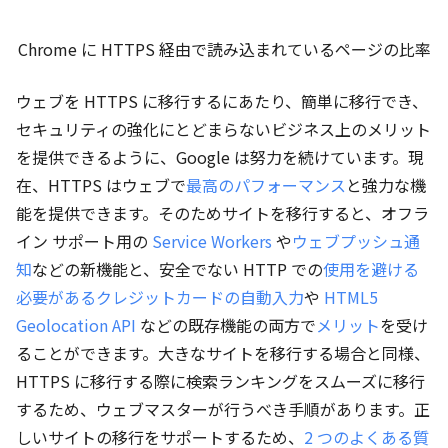
Chrome に HTTPS 経由で読み込まれているページの比率
ウェブを HTTPS に移行するにあたり、簡単に移行でき、
セキュリティの強化にとどまらないビジネス上のメリット
を提供できるように、Google は努力を続けています。現
在、HTTPS はウェブで
最高の
パフォーマンス
と強力な機
能を提供できます。そのためサイトを移行すると、オフラ
イン サポート用の
Service Workers
や
ウェブプッシュ通
知
などの新機能と、安全でない HTTP での
使用を避ける
必要がある
クレジットカードの自動入力
や
HTML5
Geolocation API
などの既存機能の両方で
メリット
を受け
ることができます。大きなサイトを移行する場合と同様、
HTTPS に移行する際に検索ランキングをスムーズに移行
するため、ウェブマスターが行うべき手順があります。正
しいサイトの移行をサポートするため、
2 つの
よくある質