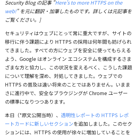
Security Blog の記事 "
Here’s to more HTTPS on the
web!
" を元に翻訳・加筆したものです。詳しくは元記事を
ご覧ください。]
セキュリティはウェブにとって常に重大ですが、サイトの
移行に伴う課題により HTTPS の採用は何年間も妨げられ
てきました。すべての方にウェブを安全に使ってもらえる
よう、Google はオンライン エコシステムを構成するさま
ざまな方と協力し、この状況を変えるべく、こうした課題
について理解を深め、対処してきました。ウェブでの
HTTPS の普及は遠い将来のことではありません。いまま
さに進行中で、安全なブラウジングが Chrome ユーザー
の標準になりつつあります。
本日（*原文公開当時）、
透明性レポートの HTTPS レポ
ートカードに新しいセクション
を追加しました。このセク
ションには、HTTPS の使用が徐々に増加していることを