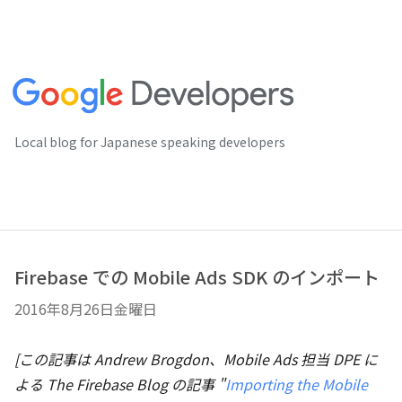
Local blog for Japanese speaking developers
Firebase での Mobile Ads SDK のインポート
2016年8月26日金曜日
[この記事は Andrew Brogdon、Mobile Ads 担当 DPE に
よる The Firebase Blog の記事 "
Importing the Mobile