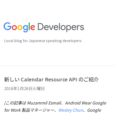
Local blog for Japanese speaking developers
新しい Calendar Resource API のご紹介
2016年1月26日火曜日
[この記事は Muzammil Esmail、Android Wear Google
for Work 製品マネージャー、
Wesley Chun
、Google