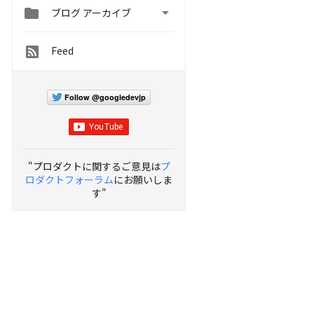


ブログ アーカイブ
Feed
Follow @googledevjp
"プロダクトに関するご意見は
プ
ロダクトフォーラム
にお願いしま
す"