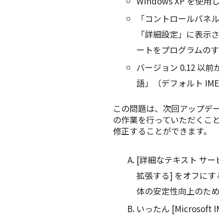
Windows XP を使
「コントロールパネル
「詳細設定」に表示さ
ートをプログラムのす
バージョン 0.12 以
語」（デフォルト IM
この問題は、次回アップデート
の作業を行っていただくこ
修正することができます。
[詳細なテキスト サ
拡張する] をオフに
体の安定性向上のた
いったん [Microso