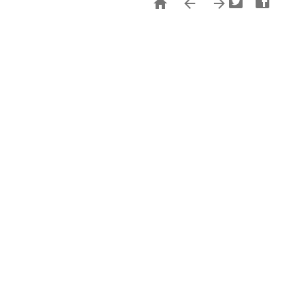


