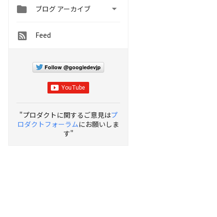


ブログ アーカイブ
Feed
Follow @googledevjp
"プロダクトに関するご意見は
プ
ロダクトフォーラム
にお願いしま
す"