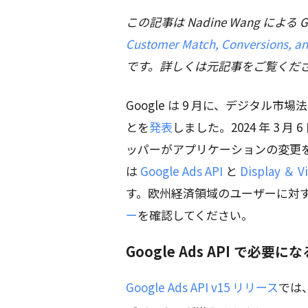
この記事は Nadine Wang による Goog
Customer Match, Conversions, an
です。詳しくは元記事をご覧くだ
Google は 9 月に、デジタル
とを
発表
しました。2024 年 3 
ッパーがアプリケーションの変更を
は
Google Ads API
と
Display ＆ V
す。欧州経済領域のユーザーに対
ー
を確認してください。
Google Ads API で必
Google Ads API v15 リリース
では