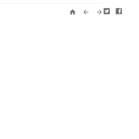


