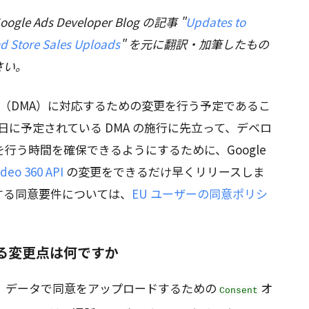
le Ads Developer Blog の記事 "
Updates to
d Store Sales Uploads
" を元に翻訳・加筆したもの
さい。
市場法（DMA）に対応するための変更を行う予定であるこ
月 6 日に予定されている DMA の施行に先立って、デベロ
行う時間を確保できるようにするために、Google
ideo 360 API
の変更をできるだけ早くリリースしま
する同意要件については、
EU ユーザーの同意ポリシ
要になる変更点は何ですか
、データで同意をアップロードするための
オ
Consent