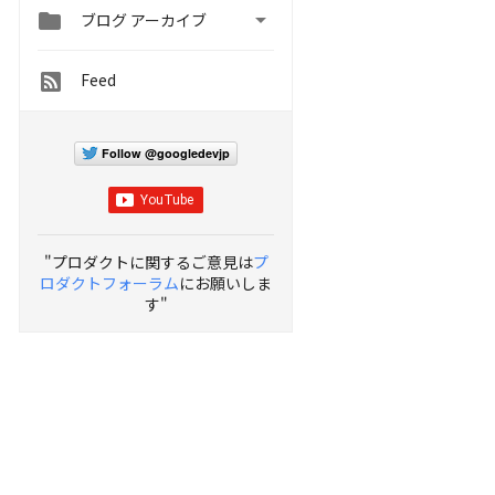


ブログ アーカイブ
Feed
Follow @googledevjp
"プロダクトに関するご意見は
プ
ロダクトフォーラム
にお願いしま
す"