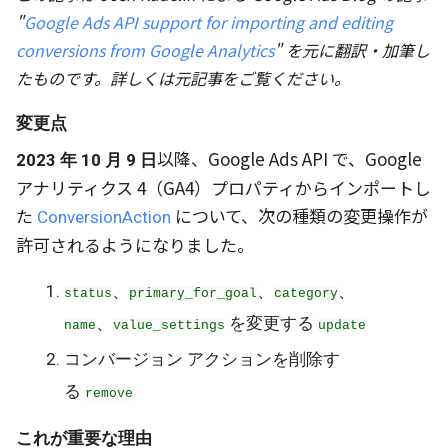
"
Google Ads API support for importing and editing
conversions from Google Analytics
" を元に翻訳・加筆し
たものです。詳しくは元記事をご覧ください。
変更点
以降、Google Ads API で、Google
2023 年 10 月 9 日
アナリティクス 4（GA4）プロパティからインポートし
た
について、次の種類の変更操作が
ConversionAction
許可されるようになりました。
、
、
、
status
primary_for_goal
category
、
を変更する
name
value_settings
update
コンバージョン アクションを削除す
る
remove
これが重要な理由