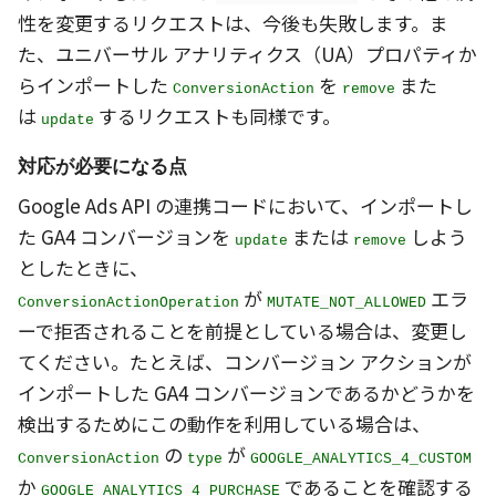
性を変更するリクエストは、今後も失敗します。ま
た、ユニバーサル アナリティクス（UA）プロパティか
らインポートした
を
また
ConversionAction
remove
は
するリクエストも同様です。
update
対応が必要になる点
Google Ads API の連携コードにおいて、インポートし
た GA4 コンバージョンを
または
しよう
update
remove
としたときに、
が
エラ
ConversionActionOperation
MUTATE_NOT_ALLOWED
ーで拒否されることを前提としている場合は、変更し
てください。たとえば、コンバージョン アクションが
インポートした GA4 コンバージョンであるかどうかを
検出するためにこの動作を利用している場合は、
の
が
ConversionAction
type
GOOGLE_ANALYTICS_4_CUSTOM
か
であることを確認する
GOOGLE_ANALYTICS_4_PURCHASE