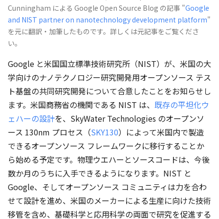
Cunningham による Google Open Source Blog の記事 "
Google
and NIST partner on nanotechnology development platform
"
を元に翻訳・加筆したものです。詳しくは元記事をご覧くださ
い。
Google と米国国立標準技術研究所（NIST）が、米国の大
学向けのナノテクノロジー研究開発用オープンソース テス
ト基盤の共同研究開発について合意したことをお知らせし
ます。米国商務省の機関である NIST は、
既存の平坦化ウ
ェハーの設計
を、SkyWater Technologies のオープンソ
ース 130nm プロセス（
SKY130
）によって米国内で製造
できるオープンソース フレームワークに移行することか
ら始める予定です。物理ウエハーとソースコードは、今後
数か月のうちに入手できるようになります。NIST と
Google、そしてオープンソース コミュニティは力を合わ
せて設計を進め、米国のメーカーによる生産に向けた技術
移管を含め、基礎科学と応用科学の両面で研究を促進する