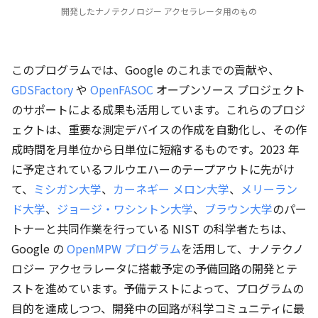
開発したナノテクノロジー アクセラレータ用のもの
このプログラムでは、Google のこれまでの貢献や、
GDSFactory
や
OpenFASOC
オープンソース プロジェクト
のサポートによる成果も活用しています。これらのプロジ
ェクトは、重要な測定デバイスの作成を自動化し、その作
成時間を月単位から日単位に短縮するものです。2023 年
に予定されているフルウエハーのテープアウトに先がけ
て、
ミシガン大学
、
カーネギー メロン大学
、
メリーラン
ド大学
、
ジョージ・ワシントン大学
、
ブラウン大学
のパー
トナーと共同作業を行っている NIST の科学者たちは、
Google の
OpenMPW プログラム
を活用して、ナノテクノ
ロジー アクセラレータに搭載予定の予備回路の開発とテ
ストを進めています。予備テストによって、プログラムの
目的を達成しつつ、開発中の回路が科学コミュニティに最