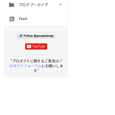


ブログ アーカイブ
Feed
Follow @googledevjp
"プロダクトに関するご意見は
プ
ロダクトフォーラム
にお願いしま
す"