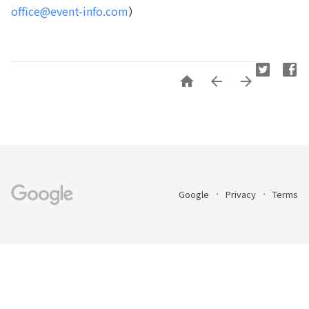
office@event-info.com
）



Google
Privacy
Terms