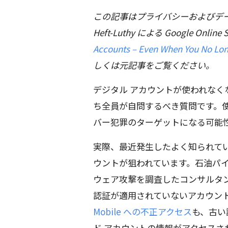
この記事はプライバシーおよびデー
Heft-Luthy による Google Online 
Accounts – Even When You No Lo
しくは元記事をご覧ください。
デジタル アカウントが使われな
ち全員が自問するべき質問です。
バー犯罪のターゲットになる可能
実際、最近発生したよく知られて
ウントが狙われています。石油パ
ウェア攻撃を調査したコンサルタ
認証が適用されていないアカウン
Mobile への不正アクセス
も、古い
ド アカウントの情報がアクセス