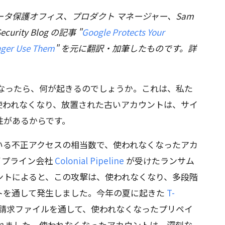
タ保護オフィス、プロダクト マネージャー、Sam
Security Blog の記事 "
Google Protects Your
nger Use Them
" を元に翻訳・加筆したものです。詳
くなったら、何が起きるのでしょうか。これは、私た
使われなくなり、放置された古いアカウントは、サイ
性があるからです。
いる不正アクセスの相当数で、使われなくなったアカ
イプライン会社
Colonial Pipeline
が受けたランサム
ントによると、この攻撃は、使われなくなり、多段階
トを通して発生しました。今年の夏に起きた
T-
請求ファイルを通して、使われなくなったプリペイ
されました。使われなくなったアカウントは、深刻な