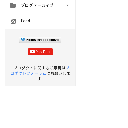


ブログ アーカイブ
Feed
Follow @googledevjp
"プロダクトに関するご意見は
プ
ロダクトフォーラム
にお願いしま
す"