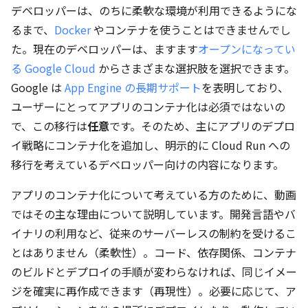
デベロッパーは、のちに柔軟な環境が利用できるようにな
るまで、
Docker
やコンテナを使うことはできませんでし
た。現在のデベロッパーは、ますます
オープンになってい
る Google Cloud
からさまざまな選択肢を選択できます。
Google は
App Engine の長期サポート
を表明しており、
ユーザーにとってアプリのコンテナ化は必須ではないの
で、この移行は
任意
です。そのため、主にアプリのデプロ
イ戦略にコンテナ化を追加し、明示的に Cloud Run への
移行を考えているデベロッパー向けの内容になります。
アプリのコンテナ化について考えている方のために、動画
ではその主な理由について説明しています。開発言語やバ
イナリの利用など、従来のサーバーレスの制約を受けるこ
とはありません（柔軟性）。コード、依存関係、コンテナ
のビルドとデプロイの手順が変わらなければ、同じイメー
ジを確実に再作成できます（再現性）。必要に応じて、ア