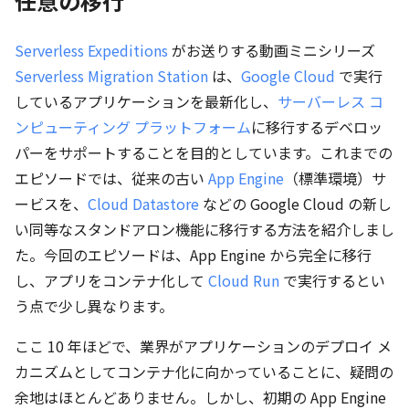
任意の移行
Serverless Expeditions
がお送りする動画ミニシリーズ
Serverless Migration Station
は、
Google Cloud
で実行
しているアプリケーションを最新化し、
サーバーレス コ
ンピューティング プラットフォーム
に移行するデベロッ
パーをサポートすることを目的としています。これまでの
エピソードでは、従来の古い
App Engine
（標準環境）サ
ービスを、
Cloud Datastore
などの Google Cloud の新し
い同等なスタンドアロン機能に移行する方法を紹介しまし
た。今回のエピソードは、App Engine から完全に移行
し、アプリをコンテナ化して
Cloud Run
で実行するとい
う点で少し異なります。
ここ 10 年ほどで、業界がアプリケーションのデプロイ メ
カニズムとしてコンテナ化に向かっていることに、疑問の
余地はほとんどありません。しかし、初期の App Engine