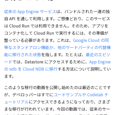
従来の App Engine サービス
は、バンドルされた一連の独
自 API を通して利用します。ご想像どおり、このサービス
は Cloud Run では利用できません。そのため、アプリを
コンテナ化して Cloud Run で実行するには、その準備が
整っている必要があります。これは、
Google Cloud の同
等なスタンドアロン機能か、他のサードパーティの代替機
能に移行された状態
を指します。たとえば、
最近のエピソ
ード
では、Datastore にアクセスするために、
App Engine
の ndb を Cloud NDB に移行
する方法について説明してい
ます。
このような移行の動画を公開し始めたのは最近のことです
が、デベロッパーはすでに
コードサンプルや Codelab チ
ュートリアル
にアクセスできるようになっており、さまざ
まな移行が行われています。今回の動画では、従来のサー