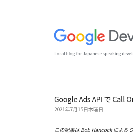
Local blog for Japanese speaking deve
Google Ads API で Call 
2021年7月15日木曜日
この記事は Bob Hancock による Goog