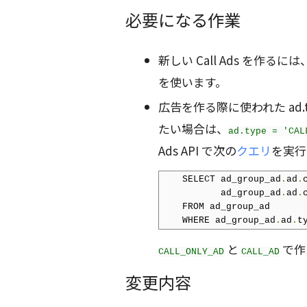
必要になる作業
新しい Call Ads を作る
を使います。
広告を作る際に使われた ad
たい場合は、
ad.type = 'CAL
Ads API で次の
クエリ
を実行
    SELECT ad_group_ad
.
ad
.
           ad_group_ad
.
ad
.
    FROM ad_group_ad

    WHERE ad_group_ad
.
ad
.
t
と
で作
CALL_ONLY_AD
CALL_AD
変更内容