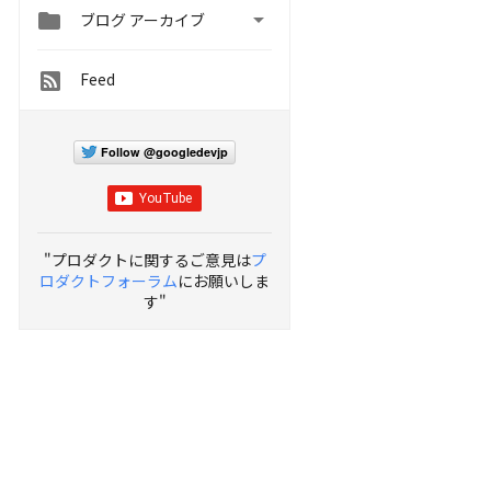


ブログ アーカイブ
Feed
Follow @googledevjp
"プロダクトに関するご意見は
プ
ロダクトフォーラム
にお願いしま
す"