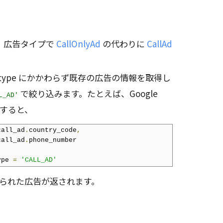
には、広告タイプで
CallOnlyAd
の代わりに
CallAd
.type にかかわらず既存の広告の情報を取得し
で絞り込みます。たとえば、Google
L_AD'
すると、
call_ad
.
country_code
,
call_ad
.
phone_number

ype 
=
'CALL_AD'
られた広告が返されます。