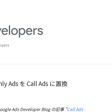
lopers
Only Ads を Call Ads に置換
le Ads Developer Blog の記事 "
Call Ads