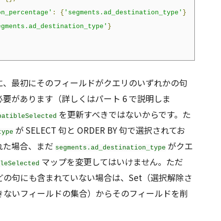
on_percentage'
:
{
'segments.ad_destination_type'
}
egments.ad_destination_type'
}
に、最初にそのフィールドがクエリのいずれかの句
要があります（詳しくはパート 6 で説明しま
を更新すべきではないからです。た
patibleSelected
が SELECT 句と ORDER BY 句で選択されてお
type
された場合、まだ
がクエ
segments.ad_destination_type
マップを変更してはいけません。ただ
leSelected
の句にも含まれていない場合は、Set（選択解除さ
きないフィールドの集合）からそのフィールドを削