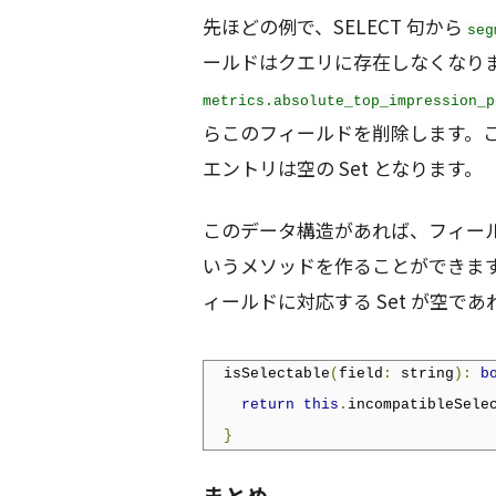
先ほどの例で、SELECT 句から
seg
ールドはクエリに存在しなくなり
metrics.absolute_top_impression_p
らこのフィールドを削除します。
エントリは空の Set となります。
このデータ構造があれば、フィー
いうメソッドを作ることができま
ィールドに対応する Set が空であれば
  isSelectable
(
field
:
 string
):
b
return
this
.
incompatibleSele
}
まとめ