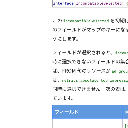
interface
IncompatibleSelected
:
この
を初期
incompatibleSelected
のフィールドがマップのキーになる
うにします。
フィールドが選択されると、
incom
時に選択できないフィールドの集
ば、FROM 句のリソースが
ad_grou
は、
metrics.absolute_top_impress
同時に選択できません。次の表は
ています。
フィールド
[