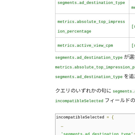
segments.ad_destination_type
m
metrics.absolute_top_impress
[
ion_percentage
metrics.active_view_cpm
[
が選
segments.ad_destination_type
metrics.absolute_top_impression_p
を追
segments.ad_destination_type
クエリのいずれかの句に
segments.
フィールドの
incompatibleSelected
incompatibleSelected 
=
{
…
'segments.ad_destination_type'