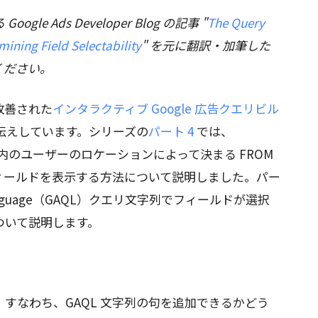
oogle Ads Developer Blog の記事 "
The Query
rmining Field Selectability
" を元に翻訳・加筆した
ください。
改善された
インタラクティブ Google 広告クエリビル
伝えしています。シリーズの
パート 4
では、
のユーザーのロケーションによって決まる FROM
ィールドを表示する方法について説明しました。パー
ry Language（GAQL）クエリ文字列でフィールドが選択
ついて説明します。
すなわち、GAQL 文字列の句を追加できるかどう