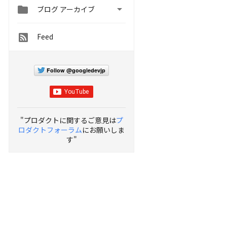


ブログ アーカイブ
Feed
Follow @googledevjp
"プロダクトに関するご意見は
プ
ロダクトフォーラム
にお願いしま
す"