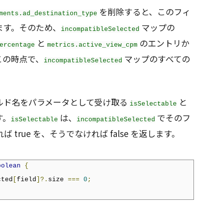
を削除すると、このフィ
ments.ad_destination_type
ます。そのため、
マップの
incompatibleSelected
と
のエントリか
ercentage
metrics.active_view_cpm
この時点で、
マップのすべての
incompatibleSelected
ルド名をパラメータとして受け取る
と
isSelectable
す。
は、
でそのフ
isSelectable
incompatibleSelected
 true を、そうでなければ false を返します。
oolean
{
cted
[
field
]?.
size 
===
0
;