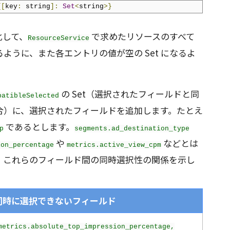
{[
key
:
 string
]:
Set
<
string
>}
化して、
で求めたリソースのすべて
ResourceService
ように、また各エントリの値が空の Set になるよ
の Set（選択されたフィールドと同
patibleSelected
合）に、選択されたフィールドを追加します。たとえ
であるとします。
p
segments.ad_destination_type
や
などとは
ion_percentage
metrics.active_view_cpm
、これらのフィールド間の同時選択性の関係を示し
同時に選択できないフィールド
metrics.absolute_top_impression_percentage,