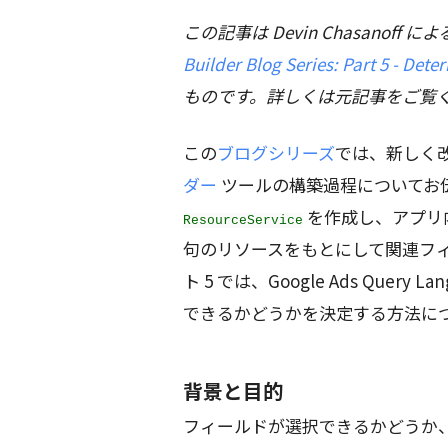
この記事は Devin Chasanoff による G
Builder Blog Series: Part 5 - Dete
ものです。詳しくは元記事をご覧
この
ブログシリーズ
では、新しく
ダー
ツールの構築過程についてお
を作成し、アプリ内
ResourceService
句のリソースをもとにして関連フ
ト 5 では、Google Ads Que
できるかどうかを決定する方法に
背景と目的
フィールドが選択できるかどうか、