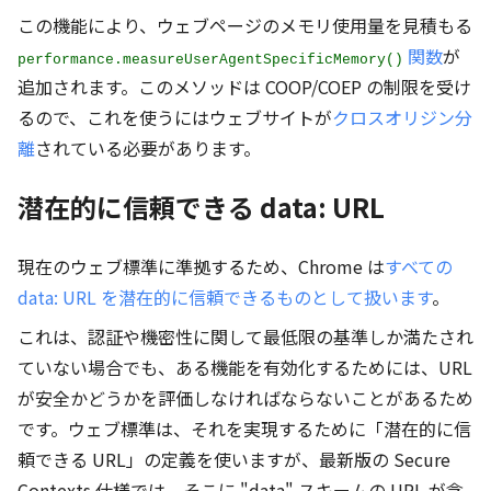
この機能により、ウェブページのメモリ使用量を見積もる
関数
が
performance.measureUserAgentSpecificMemory()
追加されます。このメソッドは COOP/COEP の制限を受け
るので、これを使うにはウェブサイトが
クロスオリジン分
離
されている必要があります。
潜在的に信頼できる data: URL
現在のウェブ標準に準拠するため、Chrome は
すべての
data: URL を潜在的に信頼できるものとして扱います
。
これは、認証や機密性に関して最低限の基準しか満たされ
ていない場合でも、ある機能を有効化するためには、URL
が安全かどうかを評価しなければならないことがあるため
です。ウェブ標準は、それを実現するために「潜在的に信
頼できる URL」の定義を使いますが、最新版の Secure
Contexts 仕様では、そこに "data" スキームの URL が含