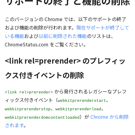
サポートの終了と機能の削除
このバージョンの Chrome では、以下のサポートの終了
および機能の削除が行われます。
現在サポートが終了して
いる機能
および
以前に削除された機能
のリストは、
ChromeStatus.com をご覧ください。
<link rel=prerender> のプレフィッ
クス付きイベントの削除
から発行されるレガシーなプレフ
<link rel=prerender>
ィックス付きイベント（
、
webkitprerenderstart
、
、
webkitprerenderstop
webkitprerenderload
）が
Chrome から削除
webkitprerenderdomcontentloaded
されます
。