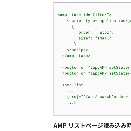
<
amp-state
id
=
"filter"
>
<
script
type
=
"application/j
      {

"order"
: 
"atoz"
,

"size"
: 
"small"
       }

</
script
>
</
amp-state
>
<
button
on
=
"tap:AMP.setState(
<
button
on
=
"tap:AMP.setState(
<
amp-list
...
    [
src
]=
"'/api/search?order='
...
>
AMP リストページ読み込み