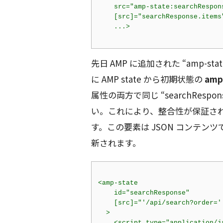
src
=
"amp-state:searchRespon
    [
src
]=
"searchResponse.items
...
>
先日 AMP に追加された “amp-s
に AMP state から初期状態の
amp-
属性の両方で同じ “searchRespo
い。これにより、整合性が保証さ
す。この要素は JSON コンテンツで初
新されます。
<
amp-state
id
=
"searchResponse"
    [
src
]=
"'/api/search?order='
  >
<
script
type
=
"application/j