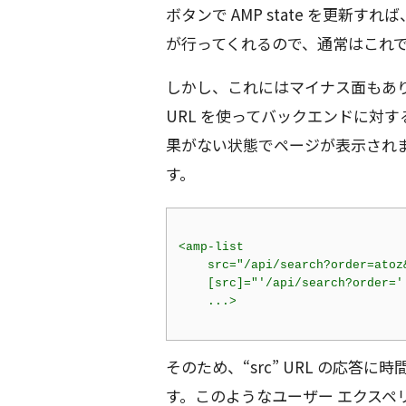
ボタンで AMP state を更新
が行ってくれるので、通常はこれ
しかし、これにはマイナス面もありま
URL を使ってバックエンドに対す
果がない状態でページが表示され
す。
<
amp-list
src
=
"/api/search?order=atoz
    [
src
]=
"'/api/search?order='
...
>
そのため、“src” URL の応
す。このようなユーザー エクスペ