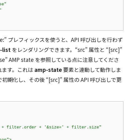
se"
"
tate:” プレフィックスを使うと、API 呼び出しを行わず
list
をレンダリングできます。“src” 属性と “[src]”
nse” AMP state を参照している点に注意してくださ
れます。これは
amp-state
要素と連動して動作しま
期化し、その後 “[src]” 属性の API 呼び出しで更
 + filter.order + '&size=' + filter.size"
son"
>