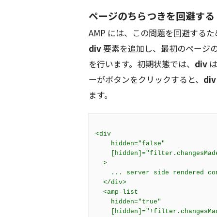
ページのちらつきを回避する
AMP には、この問題を回避する
div
要素を追加し、最初のページの 
を行います。初期状態では、
div
は
ーがボタンをクリックすると、
div
ます。
<
div
hidden
=
"false"
    [
hidden
]=
"filter.changesMad
  >
    ... server side rendered con
</
div
>
<
amp-list
hidden
=
"true"
    [
hidden
]=
"!filter.changesMa