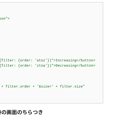
son"
>
{filter: {order: 'atoz'})"
>
Increasing
</
button
>
{filter: {order: 'ztoa'})"
>
Decreasing
</
button
>
 + filter.order + '&size=' + filter.size"
時の画面のちらつき