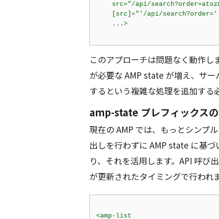
src
=
"/api/search?order=atoz
    [
src
]=
"'/api/search?order='
...
>
このアプローチは問題なく動作し
が必要な AMP state が増
するという複雑な処理を追加する
amp-state プレフィックス
現在の AMP では、もっとシン
出しを行わずに AMP state 
り、それを活用します。API 呼び
が更新されたタイミングで行われ
<
amp-list