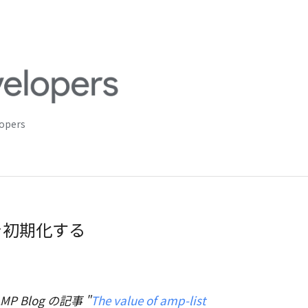
lopers
t を初期化する
MP Blog の記事 "
The value of amp-list