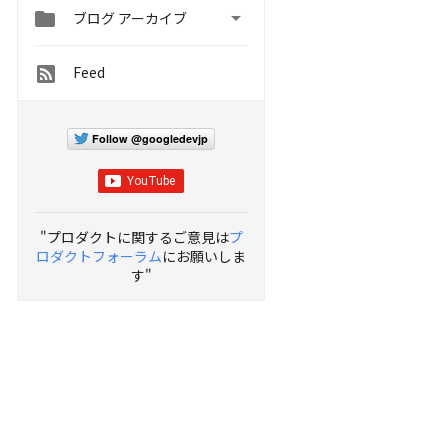


ブログ アーカイブ
Feed
Follow @googledevjp
"プロダクトに関するご意見は
プ
ロダクトフォーラム
にお願いしま
す"