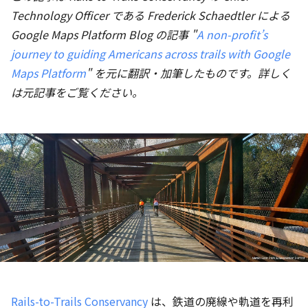
Technology Officer である Frederick Schaedtler による
Google Maps Platform Blog の記事 "
A non-profit’s
journey to guiding Americans across trails with Google
Maps Platform
" を元に翻訳・加筆したものです。詳しく
は元記事をご覧ください。
Rails-to-Trails Conservancy
は、鉄道の廃線や軌道を再利