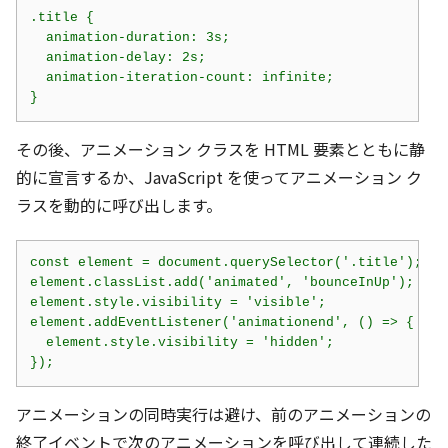
.title {

  animation-duration: 3s;

  animation-delay: 2s;

  animation-iteration-count: infinite;

}
その後、アニメーション クラスを HTML 要素とともに静
的に宣言するか、JavaScript を使ってアニメーション ク
ラスを動的に呼び出します。
const element = document.querySelector('.title');

element.classList.add('animated', 'bounceInUp');

element.style.visibility = 'visible';

element.addEventListener('animationend', () => {

  element.style.visibility = 'hidden';

});
アニメーションの同時実行は避け、前のアニメーションの
終了イベントで次のアニメーションを呼び出して連続した