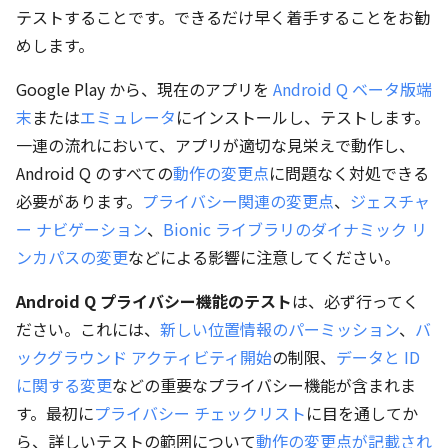
テストすることです。できるだけ早く着手することをお勧
めします。
Google Play から、現在のアプリを
Android Q ベータ版端
末
または
エミュレータ
にインストールし、テストします。
一連の流れにおいて、アプリが適切な見栄えで動作し、
Android Q のすべての
動作の変更点
に問題なく対処できる
必要があります。
プライバシー関連の変更点
、
ジェスチャ
ー ナビゲーション
、
Bionic ライブラリのダイナミック リ
ンカパスの変更
などによる影響に注意してください。
Android Q プライバシー機能のテスト
は、必ず行ってく
ださい。これには、
新しい位置情報のパーミッション
、
バ
ックグラウンド アクティビティ開始
の制限、
データと ID
に関する変更
などの重要なプライバシー機能が含まれま
す。最初に
プライバシー チェックリスト
に目を通してか
ら、詳しいテストの範囲について
動作の変更点が記載され