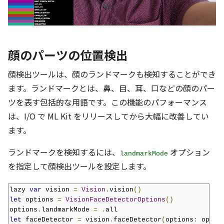
顔のパーツの位置検出
顔検出ツールは、顔のランドマークも検知することができ
ます。ランドマークとは、鼻、目、耳、口などの顔のパー
ツを表す包括的な用語です。この機能のパフォーマンス
は、I/O で ML Kit をリリースしてから大幅に改善してい
ます。
ランドマークを検知するには、
オプション
landmarkMode
を指定して顔検出ツールを設定します。
lazy 
var
 vision 
=
Vision
.
vision
()
let
 options 
=
VisionFaceDetectorOptions
()
options
.
landmarkMode 
=
.
let
 faceDetector 
=
 vision
.
faceDetector
(
options
:
 optio