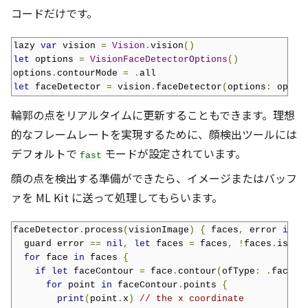
コードだけです。
lazy 
var
 vision 
=
Vision
.
vision
()
let
 options 
=
VisionFaceDetectorOptions
()
options
.
contourMode 
=
.
let
 faceDetector 
=
 vision
.
faceDetector
(
options
:
 optio
輪郭の点をリアルタイムに更新することもできます。理想
的なフレームレートを実現するために、顔検出ツールには
デフォルトで
モードが設定されています。
fast
顔の点を検出する準備ができたら、イメージまたはバッフ
ァを ML Kit に送って処理してもらいます。
faceDetector
.
process
(
visionImage
)
{
 faces
,
 error 
in
  guard error 
==
nil
,
let
 faces 
=
 faces
,
!
faces
.
isEmp
for
 face 
in
 faces 
{
if
let
 faceContour 
=
 face
.
contour
(
ofType
:
.
face
)
for
 point 
in
 faceContour
.
points 
{
print
(
point
.
x
)
// the x coordinate