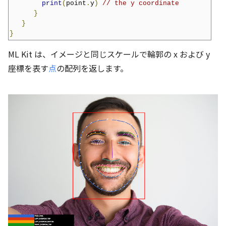
print
(
point
.
y
)
// the y coordinate
}
}
}
ML Kit は、イメージと同じスケールで輪郭の x および y
座標を表す
点
の配列を返します。