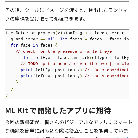
その後、ツールにイメージを渡すと、検出したランドマー
クの座標を受け取って処理できます。
faceDetector
.
process
(
visionImage
)
{
 faces
,
 error 
in
  guard error 
==
nil
,
let
 faces 
=
 faces
,
!
faces
.
isEmp
for
 face 
in
 faces 
{
// check for the presence of a left eye
if
let
 leftEye 
=
 face
.
landmark
(
ofType
:
.
leftEye
)
// TODO: put a monocle over the eye [monocle em
print
(
leftEye
.
position
.
x
)
// the x coordinate
print
(
leftEye
.
position
.
y
)
// the y coordinate
}
}
}
ML Kit で開発したアプリに期待
今回の新機能が、皆さんのビジュアルなアプリにスマート
な機能を簡単に組み込む際に役立つことを期待していま