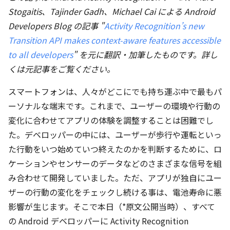
Stogaitis、Tajinder Gadh、Michael Cai による Android
Developers Blog の記事 "
Activity Recognition’s new
Transition API makes context-aware features accessible
to all developers
" を元に翻訳・加筆したものです。詳し
くは元記事をご覧ください。
スマートフォンは、人々がどこにでも持ち運ぶ中で最もパ
ーソナルな端末です。これまで、ユーザーの環境や行動の
変化に合わせてアプリの体験を調整することは困難でし
た。デベロッパーの中には、ユーザーが歩行や運転といっ
た行動をいつ始めていつ終えたのかを判断するために、ロ
ケーションやセンサーのデータなどのさまざまな信号を組
み合わせて開発していました。ただ、アプリが独自にユー
ザーの行動の変化をチェックし続ける事は、電池寿命に悪
影響が生じます。そこで本日（*原文公開当時）、すべて
の Android デベロッパーに Activity Recognition