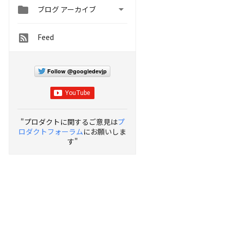


ブログ アーカイブ
Feed
Follow @googledevjp
"プロダクトに関するご意見は
プ
ロダクトフォーラム
にお願いしま
す"