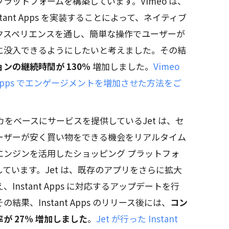
ラットフォームを構築しています。Vimeo は、
 Instant Apps を実装することによって、ネイティブ
クスペリエンスを通し、簡単な操作でユーザーが
に没入できるようにしたいと考えました。その結
ンの継続時間が 130%
増加しました。
Vimeo
nt Apps でエンゲージメントを増加させた方法をご
。
カをベースにサービスを提供しているJet は、セ
ーザーが安く買い物をできる機会をリアルタイム
エンジンを活用したショッピング プラットフォ
ています。Jet は、既存のアプリをさらに拡大
Instant Apps に対応するアップデートを行
結果、Instant Apps のリリース後には、
コン
が 27% 増加しました
。
Jet が行った Instant