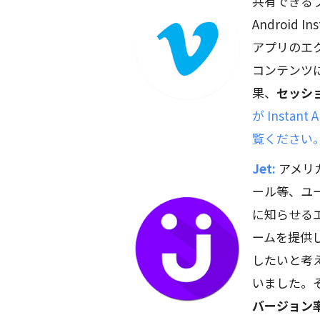
共有できるプ
Android
アプリのエ
コンテンツ
果、
セッショ
が Insta
覧ください
Jet:
アメリ
ール等、ユ
に知らせる
ームを提供し
したいと考え、
いました。その
バージョン率