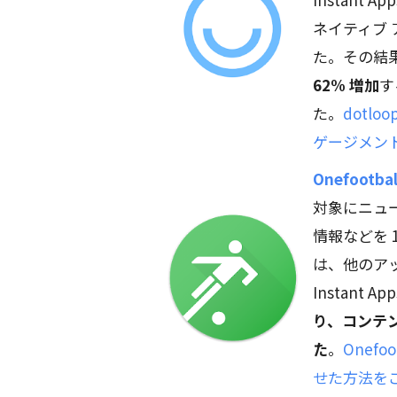
ネイティブ
た。その結
62% 増加
す
た。
dotlo
ゲージメン
Onefootbal
対象にニュ
情報などを 1
は、他のアッ
Instant 
り、コンテン
た
。
Onef
せた方法を