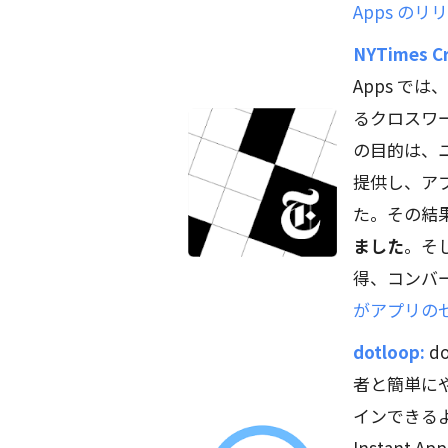
Apps の
NYTimes C
Apps で
るクロスワード
の目的は、
提供し、ア
た。その結
ました
。そ
得、コンバ
がアプリの
dotloop:
d
者と簡単に
インできる
Instant