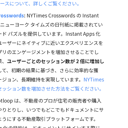
リリースについて、詳しくご覧ください。
rosswords
:
NYTimes Crosswords の Instant
は、ニューヨーク タイムズの日刊紙に掲載されてい
 パズルを提供しています。Instant Apps 化
ユーザーにネイティブに近いエクスペリエンスを
プリのエンゲージメントを増加させることでし
果、
ユーザーごとのセッション数が 2 倍に増加し
して、初期の結果に基づき、さらに効率的な獲
ージョン、長期維持を実現しています。
NYTimes
セッション数を増加させた方法をご覧ください。
otloop は、不動産のプロが住宅の販売者や購入
やりとりし、いつでもどこでもドキュメントにサ
ようにする不動産取引プラットフォームです。
 Apps 化の目的は、ドキュメントにサインする際に