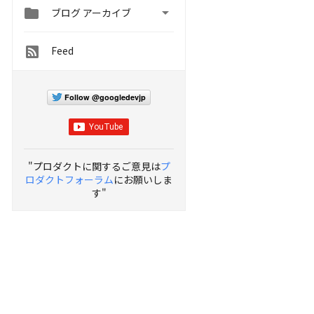


ブログ アーカイブ
Feed
Follow @googledevjp
"プロダクトに関するご意見は
プ
ロダクトフォーラム
にお願いしま
す"