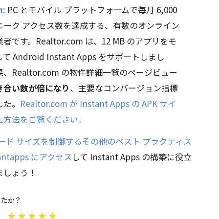
m:
PC とモバイル プラットフォームで毎月 6,000
ニーク アクセス数を達成する、有数のオンライン
です。Realtor.com は、12 MB のアプリをモ
Android Instant Apps をサポートしまし
、Realtor.com の物件詳細一覧のページビュー
き合い数が倍になり
、主要なコンバージョン指標
した。
Realtor.com が Instant Apps の APK サイ
た方法をご覧ください。
 のダウンロード サイズを制御するその他のベスト プラクティス
stantapps にアクセス
して Instant Apps の構築に役立
ましょう！
したか？
★
★
★
★
★