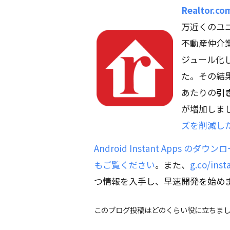
Realtor.co
万近くのユ
不動産仲介業者
ジュール化して 
た。その結果
あたりの
引
が増加しま
ズを削減し
Android Instant Apps
もご覧ください
。また、
g.co/in
つ情報を入手し、早速開発を始め
このブログ投稿はどのくらい役に立ちま