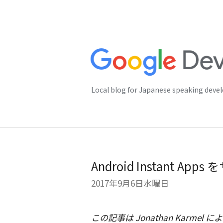
Local blog for Japanese speaking deve
Android Instant 
2017年9月6日水曜日
この記事は
Jonathan Karmel
による