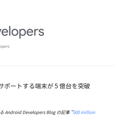
lopers
Apps をサポートする端末が 5 億台を突破
 Android Developers Blog の記事 "
500 million