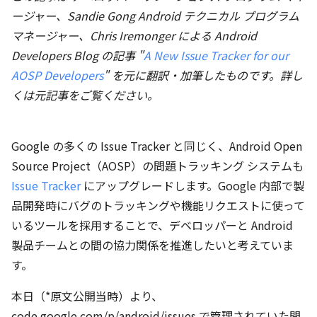
ージャー、Sandie Gong Android テクニカル プログラム
マネージャー、Chris Iremonger による Android
Developers Blog の記事 "
A New Issue Tracker for our
AOSP Developers
" を元に翻訳・加筆したものです。詳し
くは元記事をご覧ください。
Google の多くの Issue Tracker と同じく、Android Open
Source Project（AOSP）の問題トラッキング システムも
Issue Tracker
にアップグレードします。Google 内部で製
品開発時にバグのトラッキングや機能リクエストに使って
いるツールを採用することで、デベロッパーと Android
製品チームとの間の協力関係を推進したいと考えていま
す。
本日（*原文公開当時）より、
code.google.com/p/android/issues で管理されていた問