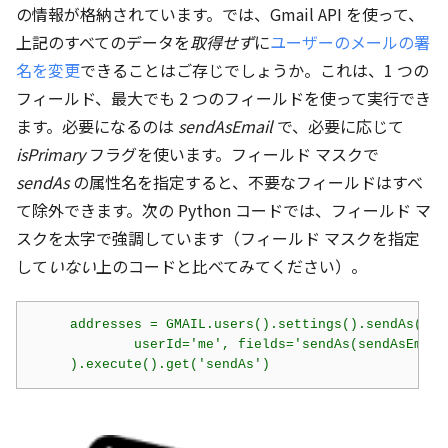
の情報が格納されています。では、Gmail API を使って、
上記のすべてのデータを
取得せず
に
ユーザーのメールの署
名を変更
できることはご存じでしょうか。これは、1 つの
フィールド、最大でも 2 つのフィールドを使って実行でき
ます。必要になるのは
sendAsEmail
で、必要に応じて
isPrimary
フラグを使います。フィールド マスクで
sendAs
の属性名を指定すると、不要なフィールドはすべ
て除外できます。次の Python コードでは、フィールド マ
スクを太字で強調しています（フィールド マスクを指定
して
いない
上のコードと比べてみてください）。
     addresses = GMAIL.users().settings().sendAs().li
             userId='me', 
fields='sendAs(sendAsEmail
     ).execute().get('sendAs')