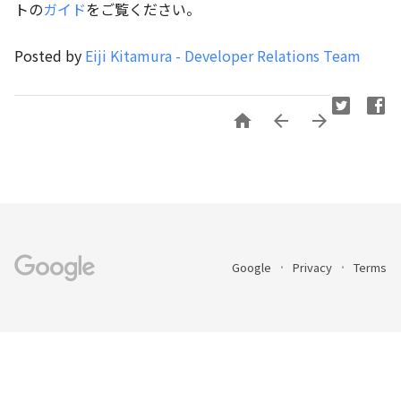
トの
ガイド
をご覧ください。
Posted by
Eiji Kitamura - Developer Relations Team



Google
Privacy
Terms