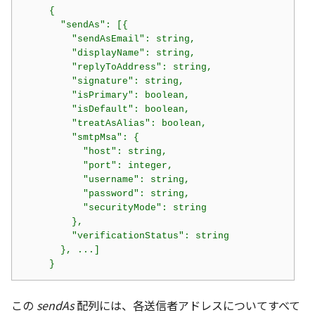
     {

       "sendAs": [{

         "sendAsEmail": string,

         "displayName": string,

         "replyToAddress": string,

         "signature": string,

         "isPrimary": boolean,

         "isDefault": boolean,

         "treatAsAlias": boolean,

         "smtpMsa": {

           "host": string,

           "port": integer,

           "username": string,

           "password": string,

           "securityMode": string

         },

         "verificationStatus": string

       }, ...]

     }
この
sendAs
配列には、各送信者アドレスについてすべて