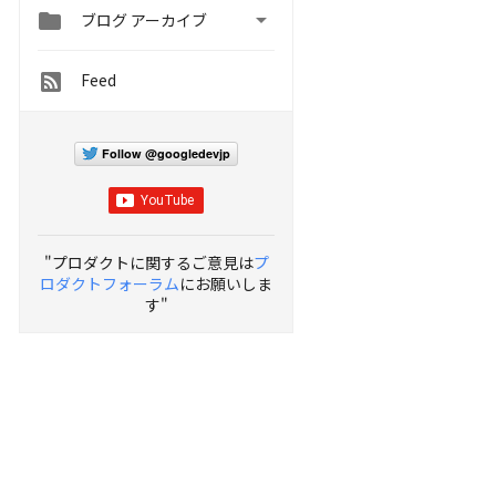


ブログ アーカイブ
Feed
Follow @googledevjp
"プロダクトに関するご意見は
プ
ロダクトフォーラム
にお願いしま
す"