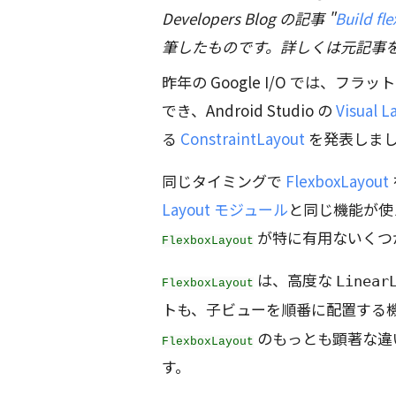
Developers Blog の記事 "
Build fl
筆したものです。詳しくは元記事
昨年の Google I/O では、
でき、Android Studio の
Visual L
る
ConstraintLayout
を発表しま
同じタイミングで
FlexboxLayout
Layout モジュール
と同じ機能が使
が特に有用ないくつ
FlexboxLayout
は、高度な
Linear
FlexboxLayout
トも、子ビューを順番に配置する
のもっとも顕著な違
FlexboxLayout
す。