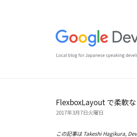
Local blog for Japanese speaking deve
FlexboxLayout で
2017年3月7日火曜日
この記事は Takeshi Hagikura, Deve