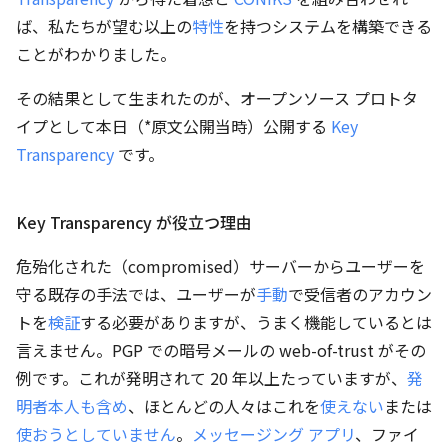
ば、私たちが望む以上の
特性
を持つシステムを構築できる
ことがわかりました。
その結果として生まれたのが、オープンソース プロトタ
イプとして本日（*原文公開当時）公開する
Key
Transparency
です。
Key Transparency が役立つ理由
危殆化された（compromised）サーバーからユーザーを
守る既存の手法では、ユーザーが
手動
で受信者のアカウン
トを
検証
する必要がありますが、うまく機能しているとは
言えません。PGP での暗号メールの web-of-trust がその
例です。これが発明されて 20 年以上たっていますが、
発
明者本人も含め
、ほとんどの人々はこれを
使えない
または
使おうとしていません
。
メッセージング アプリ
、ファイ