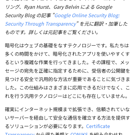
リング、Ryan Hurst、Gary Belvin による Google
Security Blog の記事 "
Google Online Security Blog:
Security Through Transparency
" を元に翻訳・加筆した
ものです。詳しくは元記事をご覧ください。
暗号化はウェブの基礎をなすテクノロジーです。私たちは
多くの時間をかけて、暗号化されたアプリを使いやすくす
るという複雑な作業を行ってきました。その課程で、メッ
セージの宛先を正確に指定するために、受信者の公開鍵を
見つける安全で汎用的な方法が重要であることに気づきま
した。この仕組みはさまざまに応用できるだけでなく、こ
れを行う汎用テクノロジーはどこにも存在していません。
確実にインターネット規模まで拡張でき、信頼されていな
いサーバーを経由して安全な通信を確立する方法を提供す
るソリューションが必要になります。
Certificate
Transparency
から得た着想と
CONIKS
を組み合わせれ