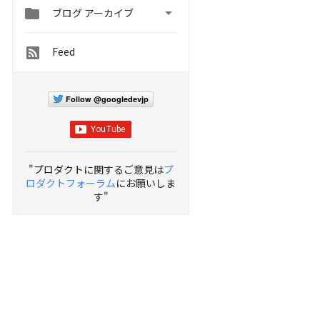


ブログ アーカイブ
Feed
Follow @googledevjp
"プロダクトに関するご意見は
プ
ロダクトフォーラム
にお願いしま
す"