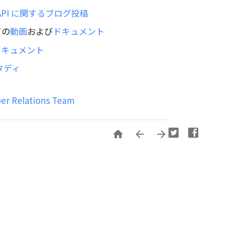
 API に関するブログ投稿
ての
動画
および
ドキュメント
ドキュメント
スタディ
per Relations Team


