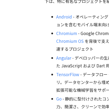
下は、特に有名なプロジェクトを
Android
- オペレーティン
ョンを含むモバイル端末向け
Chromium
- Google Chr
Chromium OS
を背後で支
連するプロジェクト
Angular
- デベロッパーの
た JavaScript および 
TensorFlow
- データフロ
リ。データセンターから埋
拡張可能な機械学習をサポ
Go
- 静的に型付けされた
力、簡潔さ、クリーンで効