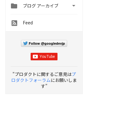


ブログ アーカイブ
Feed
Follow @googledevjp
"プロダクトに関するご意見は
プ
ロダクトフォーラム
にお願いしま
す"