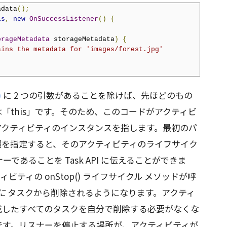
adata
();
is
,
new
OnSuccessListener
()
{
orageMetadata
 storageMetadata
)
{
ains the metadata for 'images/forest.jpg'
)
に 2 つの引数があることを除けば、先ほどのもの
「this」です。そのため、このコードがアクティビ
はアクティビティのインスタンスを指します。最初のパ
照を指定すると、そのアクティビティのライフサイク
あることを Task API に伝えることができま
ティの onStop() ライフサイクル メソッドが呼
に
タスクから削除されるようになります。アクティ
成したすべてのタスクを自分で削除する必要がなくな
です。リスナーを停止する場所が、アクティビティが