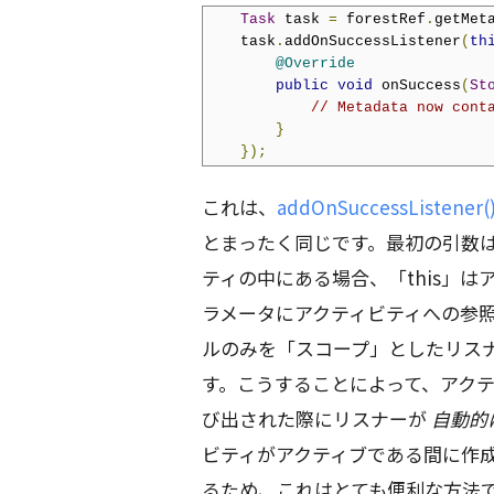
Task
 task 
=
 forestRef
.
getMet
    task
.
addOnSuccessListener
(
th
@Override
public
void
 onSuccess
(
St
// Metadata now cont
}
});
これは、
addOnSuccessListener(
とまったく同じです。最初の引数は
ティの中にある場合、「this」
ラメータにアクティビティへの参
ルのみを「スコープ」としたリスナーで
す。こうすることによって、アクティビ
び出された際にリスナーが
自動的
ビティがアクティブである間に作
るため、これはとても便利な方法