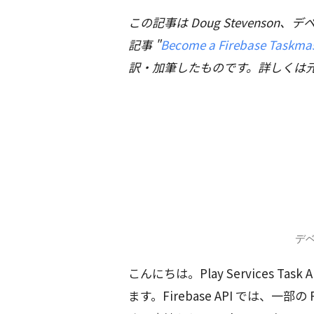
この記事は Doug Stevenson、デ
記事 "
Become a Firebase Taskmast
訳・加筆したものです。詳しくは
デ
こんにちは。Play Services T
ます。Firebase API では、一部