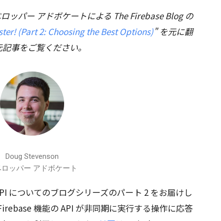
ベロッパー アドボケートによる The Firebase Blog の
er! (Part 2: Choosing the Best Options)
" を元に翻
元記事をご覧ください。
Doug Stevenson
ベロッパー アドボケート
ask API についてのブログシリーズのパート 2 をお届けし
の Firebase 機能の API が非同期に実行する操作に応答