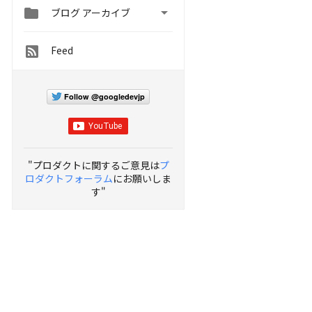


ブログ アーカイブ
Feed
Follow @googledevjp
"プロダクトに関するご意見は
プ
ロダクトフォーラム
にお願いしま
す"