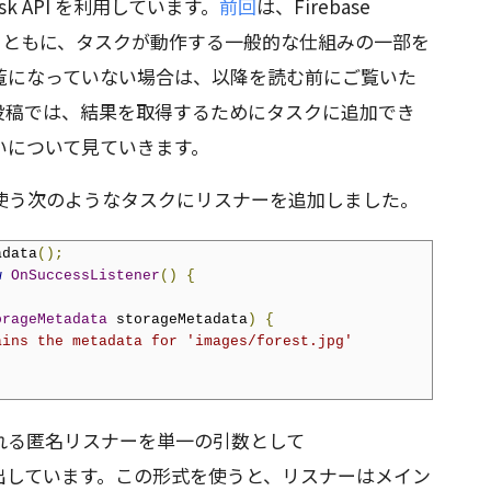
Task API を利用しています。
前回
は、Firebase
介するとともに、タスクが動作する一般的な仕組みの一部を
覧になっていない場合は、以降を読む前にご覧いた
投稿では、結果を取得するためにタスクに追加でき
いについて見ていきます。
 API を使う次のようなタスクにリスナーを追加しました。
adata
();
w
OnSuccessListener
()
{
orageMetadata
 storageMetadata
)
{
ains the metadata for 'images/forest.jpg'
れる匿名リスナーを単一の引数として
() を呼び出しています。この形式を使うと、リスナーはメイン