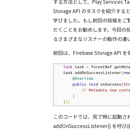
する方法として、Play Services 
Storage API のタスクを紹
学びました。もし前回の投稿をご
だくことをお勧めします。今回の
るさまざまなリスナーの動作の違
前回は、Firebase Storage
Task
 task 
=
 forestRef
.
getMet
    task
.
addOnSuccessListener
(
ne
@Override
public
void
 onSuccess
(
St
// Metadata now cont
}
});
このコードでは、完了時に起動さ
addOnSuccessListener