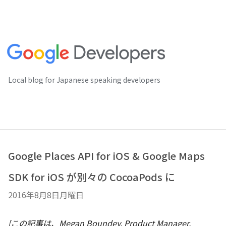
Local blog for Japanese speaking developers
Google Places API for iOS & Google Maps
SDK for iOS が別々の CocoaPods に
2016年8月8日月曜日
[この記事は、Megan Boundey, Product Manager,