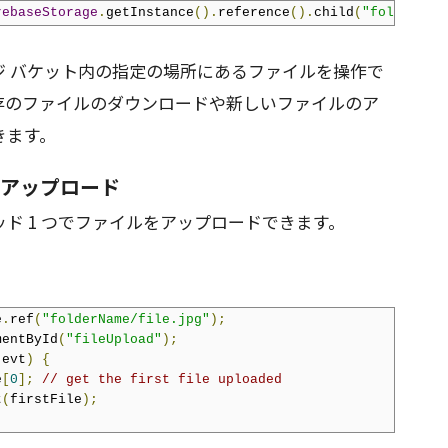
rebaseStorage
.
getInstance
().
reference
().
child
(
"folderNam
ジ バケット内の指定の場所にあるファイルを操作で
存のファイルのダウンロードや新しいファイルのア
きます。
ルをアップロード
ド 1 つでファイルをアップロードできます。
e
.
ref
(
"folderName/file.jpg"
);
mentById
(
"fileUpload"
);
(
evt
)
{
e
[
0
];
// get the first file uploaded
t
(
firstFile
);