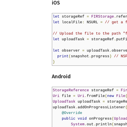
iOS
let
 storageRef 
=
FIRStorage
.
refe
let
 localFile
:
 NSURL 
=
// get a 
// Upload the file to the path "
let
 uploadTask 
=
 storageRef
.
putF
let
 observer 
=
 uploadTask
.
observ
print
(
snapshot
.
progress
)
// NS
}
Android
StorageReference
 storageRef 
=
Fi
Uri
 file 
=
Uri
.
fromFile
(
new
File
UploadTask
 uploadTask 
=
 storageR
uploadTask
.
addOnProgressListener
@Override
public
void
 onProgress
(
Uploa
System
.
out
.
println
(
snaps