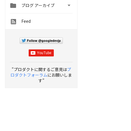


ブログ アーカイブ
Feed
Follow @googledevjp
"プロダクトに関するご意見は
プ
ロダクトフォーラム
にお願いしま
す"