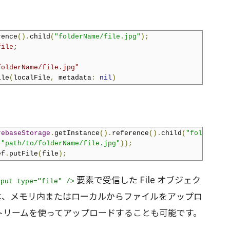
rence
().
child
(
"folderName/file.jpg"
);
file;
folderName/file.jpg"
ile
(
localFile
,
 metadata
:
nil
)
rebaseStorage
.
getInstance
().
reference
().
child
(
"folderNam
(
"path/to/folderName/file.jpg"
));
ef
.
putFile
(
file
);
要素で受信した File オブジェク
nput type="file" />
ーは、メモリ内またはローカルからファイルをアップロ
、ストリームを使ってアップロードすることも可能です。