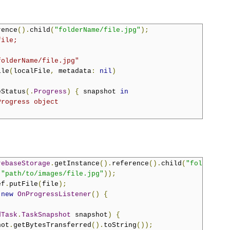
rence
().
child
(
"folderName/file.jpg"
);
file;
folderName/file.jpg"
ile
(
localFile
,
 metadata
:
nil
)
eStatus
(.
Progress
)
{
 snapshot 
in
Progress object
rebaseStorage
.
getInstance
().
reference
().
child
(
"folderNam
(
"path/to/images/file.jpg"
));
ef
.
putFile
(
file
);
(
new
OnProgressListener
()
{
dTask
.
TaskSnapshot
 snapshot
)
{
hot
.
getBytesTransferred
().
toString
());