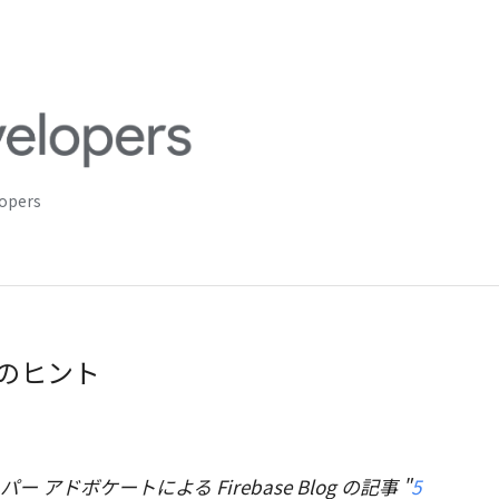
lopers
5 つのヒント
パー アドボケートによる Firebase Blog の記事 "
5