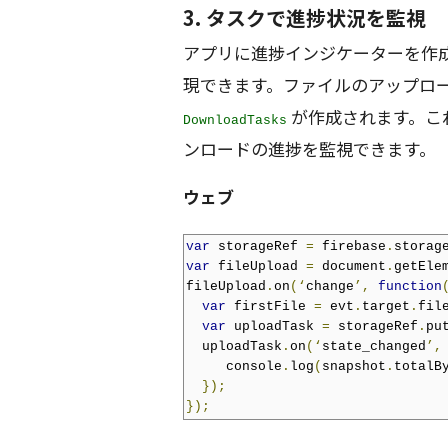
3. タスクで進捗状況を監視
アプリに進捗インジケーターを作成したい
現できます。ファイルのアップロ
が作成されます。こ
DownloadTasks
ンロードの進捗を監視できます。
ウェブ
var
 storageRef 
=
 firebase
.
storag
var
 fileUpload 
=
 document
.
getEle
fileUpload
.
on
(‘
change
’,
function
var
 firstFile 
=
 evt
.
target
.
fil
var
 uploadTask 
=
 storageRef
.
pu
  uploadTask
.
on
(‘
state_changed
’,
     console
.
log
(
snapshot
.
totalB
});
});