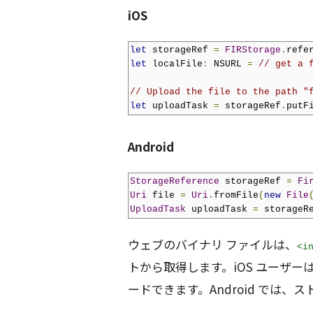
iOS
let
 storageRef 
=
FIRStorage
.
refe
let
 localFile
:
 NSURL 
=
// get a 
// Upload the file to the path "
let
 uploadTask 
=
 storageRef
.
putF
Android
StorageReference
 storageRef 
=
Fi
Uri
 file 
=
Uri
.
fromFile
(
new
File
UploadTask
 uploadTask 
=
 storageR
ウェブのバイナリ ファイルは、
<i
トから取得します。iOS ユーザ
ードできます。Android では