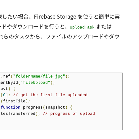
場合、Firebase Storage を使うと簡単に実
ードやダウンロードを行うと、
または
UploadTask
れらのタスクから、ファイルのアップロードやダウ
e
.
ref
(
"folderName/file.jpg"
);
mentById
(
"fileUpload"
);
(
evt
)
{
e
[
0
];
// get the first file uploaded
t
(
firstFile
);
function
 progress
(
snapshot
)
{
ytesTransferred
);
// progress of upload