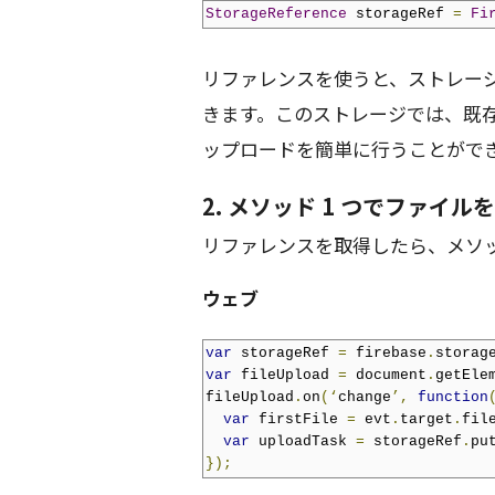
StorageReference
 storageRef 
=
Fi
リファレンスを使うと、ストレー
きます。このストレージでは、既
ップロードを簡単に行うことがで
2. メソッド 1 つでファイ
リファレンスを取得したら、メソッ
ウェブ
var
 storageRef 
=
 firebase
.
storag
var
 fileUpload 
=
 document
.
getEle
fileUpload
.
on
(‘
change
’,
function
var
 firstFile 
=
 evt
.
target
.
fil
var
 uploadTask 
=
 storageRef
.
pu
});