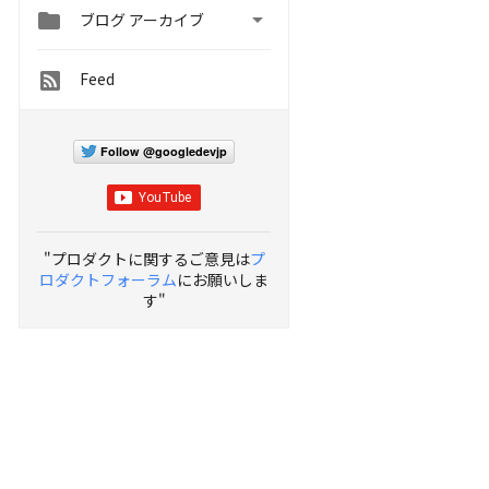


ブログ アーカイブ
Feed
Follow @googledevjp
"プロダクトに関するご意見は
プ
ロダクトフォーラム
にお願いしま
す"