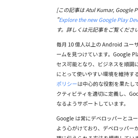
[この記事は Atul Kumar, Google P
"
Explore the new Google Play Dev
す。詳しくは元記事をご覧ください
毎月 10 億人以上の Android ユ
ームを見つけています。Google 
セス可能となり、ビジネスを順調
にとって使いやすい環境を維持す
ポリシー
は中心的な役割を果たし
クティビティを適切に定義し、Goog
なるようサポートしています。
Google は常にデベロッパー
よう心がけており、デベロッパー
確に伝えられる方法を模索してい