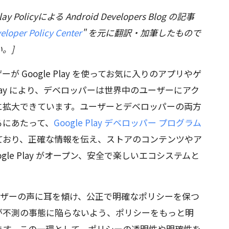
lay Policyによる Android Developers Blog の記事
eloper Policy Center
" を元に翻訳・加筆したもので
。]
ーザーが Google Play を使ってお気に入りのアプリやゲ
Play により、デベロッパーは世界中のユーザーにアク
に拡大できています。ユーザーとデベロッパーの両方
るにあたって、
Google Play デベロッパー プログラム
ており、正確な情報を伝え、ストアのコンテンツやア
le Play がオープン、安全で楽しいエコシステムと
とユーザーの声に耳を傾け、公正で明確なポリシーを保つ
が不測の事態に陥らないよう、ポリシーをもっと明
ます。この一環として、ポリシーの透明性や明確性を