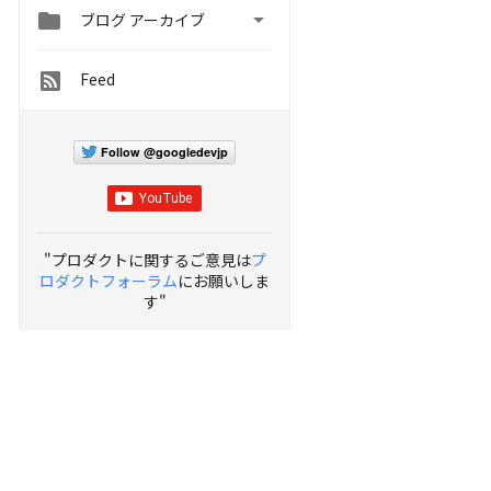


ブログ アーカイブ
Feed
Follow @googledevjp
"プロダクトに関するご意見は
プ
ロダクトフォーラム
にお願いしま
す"