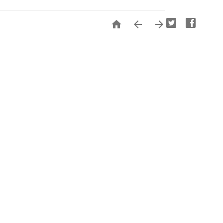


