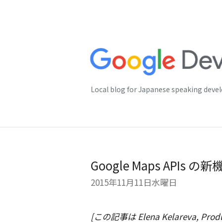
Local blog for Japanese speaking deve
Google Maps API
2015年11月11日水曜日
[この記事は Elena Kelareva, Produ