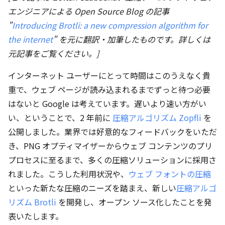
エンジニアによる Open Source Blog の記事
"
Introducing Brotli: a new compression algorithm for
the internet
" を元に翻訳・加筆したものです。詳しくは
元記事をご覧ください。]
インターネット ユーザーにとって時間はこのうえなく貴
重で、ウェブ ページが読み込まれるまでずっと待つ必要
はないと Google は考えています。遅いより速い方がい
い、ということで、2 年前に
圧縮アルゴリズム Zopfli
を
公開しました。業界では好意的なフィードバックをいただ
き、PNG オプティマイザーからウェブ コンテンツのプリ
プロセスに至るまで、多くの圧縮ソリューションに採用さ
れました。こうした利用状況や、
ウェブ フォントの圧縮
といった新たな圧縮のニーズを踏まえ、新しい
圧縮アルゴ
リズム Brotli
を開発し、オープン ソース化したことを発
表いたします。