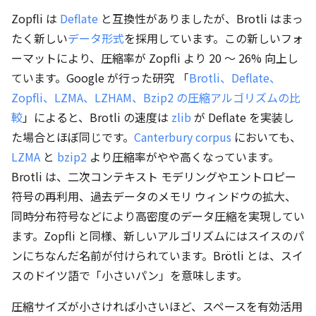
Zopfli は
Deflate
と互換性がありましたが、Brotli はまっ
たく新しい
データ形式
を採用しています。この新しいフォ
ーマットにより、圧縮率が Zopfli より 20 ～ 26% 向上し
ています。Google が行った研究 「
Brotli、Deflate、
Zopfli、LZMA、LZHAM、Bzip2 の圧縮アルゴリズムの比
較
」によると、Brotli の速度は
zlib
が Deflate を実装し
た場合とほぼ同じです。
Canterbury corpus
においても、
LZMA
と
bzip2
より圧縮率がやや高くなっています。
Brotli は、二次コンテキスト モデリングやエントロピー
符号の再利用、過去データのメモリ ウィンドウの拡大、
同時分布符号などにより高密度のデータ圧縮を実現してい
ます。Zopfli と同様、新しいアルゴリズムにはスイスのパ
ンにちなんだ名前が付けられています。Brötli とは、スイ
スのドイツ語で「小さいパン」を意味します。
圧縮サイズが小さければ小さいほど、スペースを有効活用